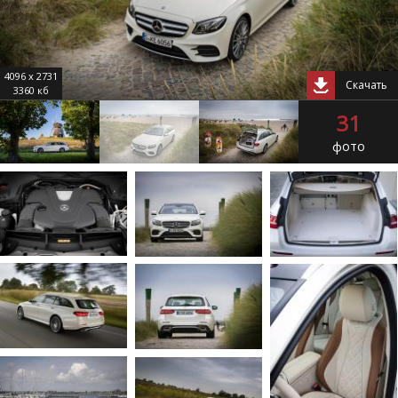
4096 x 2731
Скачать
3360 кб
31
фото