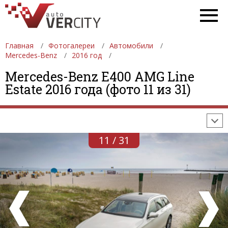
Главная
Фотогалереи
Автомобили
Mercedes-Benz
2016 год
ФОТОГАЛЕРЕИ
АВТОМОБИЛИ
ДЕВУШКИ
Mercedes-Benz E400 AMG Line
Estate 2016 года (фото 11 из 31)
АВТОСАЛОНЫ
ФОРМУЛА-1
АВТОМОБИЛИ
ПОСЛЕДНИЕ ДОБАВЛЕНИЯ
11 / 31