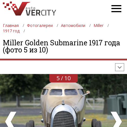
Главная
Фотогалереи
Автомобили
Miller
1917 год
ФОТОГАЛЕРЕИ
АВТОМОБИЛИ
ДЕВУШКИ
Miller Golden Submarine 1917 года
(фото 5 из 10)
АВТОСАЛОНЫ
ФОРМУЛА-1
АВТОМОБИЛИ
ПОСЛЕДНИЕ ДОБАВЛЕНИЯ
5 / 10