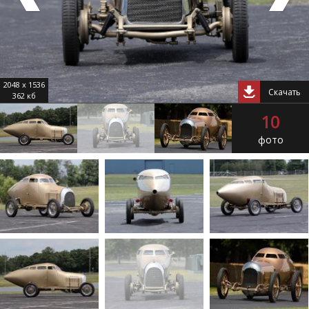
2048 x 1536
Скачать
362 кб
10
фото