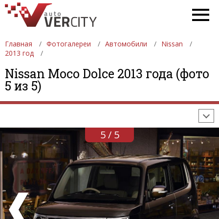
Главная
Фотогалереи
Автомобили
Nissan
2013 год
ФОТОГАЛЕРЕИ
АВТОМОБИЛИ
ДЕВУШКИ
Nissan Moco Dolce 2013 года (фото
5 из 5)
АВТОСАЛОНЫ
ФОРМУЛА-1
АВТОМОБИЛИ
ПОСЛЕДНИЕ ДОБАВЛЕНИЯ
5 / 5