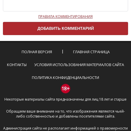
ПРАВИЛА КОММЕНТИРОВАНИЯ
Чтобы ваш комментарий был опубликован на сайте,
вам нужно придерживаться следующих правил:
Комментарий не может быть слишком
короткой — избегайте односложных и чисто
эмоциональных высказываний.
ПОЛНАЯ ВЕРСИЯ
ГЛАВНАЯ СТРАНИЦА
Не стоит отклоняться от предмета обсуждения.
Пожалуйста, не используйте в комментарие
КОНТАКТЫ
УСЛОВИЯ ИСПОЛЬЗОВАНИЯ МАТЕРИАЛОВ САЙТА
оскорбления и нецензурную лексику, а также
призывы к насилию и высказывания,
ПОЛИТИКА КОНФИДЕНЦИАЛЬНОСТИ
направленные на разжигание расовой,
межнациональной и религиозной розни —
18+
пожалейте наших модераторов, они кстати
Некоторые материалы сайта предназначены для лиц 18 лет и старше
очень славные ребята, поверьте.
Не пишите транслитом или только заглавными
Обращаем ваше внимание на то, что изображения являются чьей-
буквами.
либо собственностью и добавлены посетителями сайта.
Не копируйте рецензии с других сайтов, нам
важно именно ваше мнение.
Администрация сайта не располагает информацией о правомерности