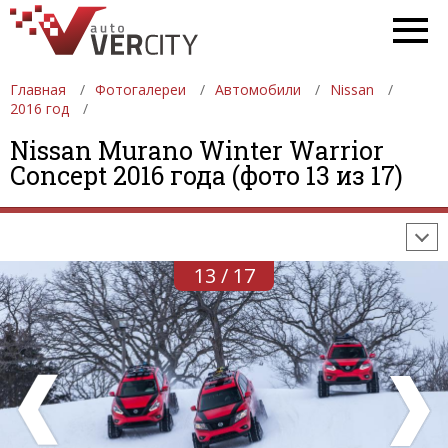
Главная
Фотогалереи
Автомобили
Nissan
2016 год
ФОТОГАЛЕРЕИ
АВТОМОБИЛИ
ДЕВУШКИ
Nissan Murano Winter Warrior
Concept 2016 года (фото 13 из 17)
АВТОСАЛОНЫ
ФОРМУЛА-1
АВТОМОБИЛИ
ПОСЛЕДНИЕ ДОБАВЛЕНИЯ
13 / 17