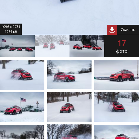
4096 x 2731
Скачать
1764 кб
17
фото