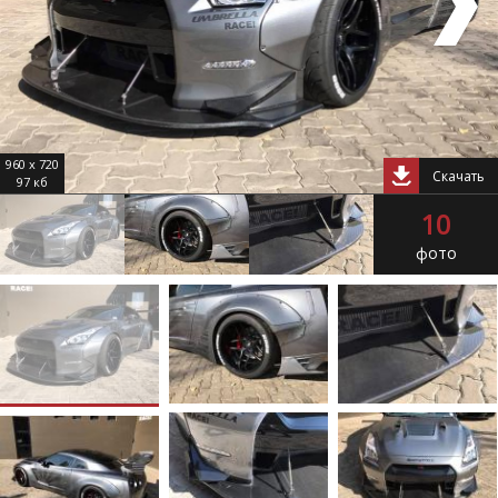
960 x 720
Скачать
97 кб
10
фото