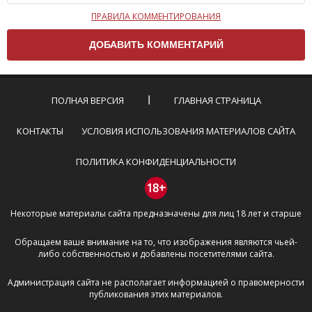
ПРАВИЛА КОММЕНТИРОВАНИЯ
Чтобы ваш комментарий был опубликован на сайте,
вам нужно придерживаться следующих правил:
Комментарий не может быть слишком
короткой — избегайте односложных и чисто
эмоциональных высказываний.
ПОЛНАЯ ВЕРСИЯ
ГЛАВНАЯ СТРАНИЦА
Не стоит отклоняться от предмета обсуждения.
Пожалуйста, не используйте в комментарие
КОНТАКТЫ
УСЛОВИЯ ИСПОЛЬЗОВАНИЯ МАТЕРИАЛОВ САЙТА
оскорбления и нецензурную лексику, а также
призывы к насилию и высказывания,
ПОЛИТИКА КОНФИДЕНЦИАЛЬНОСТИ
направленные на разжигание расовой,
межнациональной и религиозной розни —
18+
пожалейте наших модераторов, они кстати
Некоторые материалы сайта предназначены для лиц 18 лет и старше
очень славные ребята, поверьте.
Не пишите транслитом или только заглавными
Обращаем ваше внимание на то, что изображения являются чьей-
буквами.
либо собственностью и добавлены посетителями сайта.
Не копируйте рецензии с других сайтов, нам
важно именно ваше мнение.
Администрация сайта не располагает информацией о правомерности
Не размещайте рекламу!
публикования этих материалов.