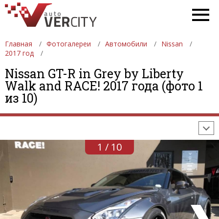
Главная
Фотогалереи
Автомобили
Nissan
2017 год
Nissan GT-R in Grey by Liberty
ФОТОГАЛЕРЕИ
АВТОМОБИЛИ
ДЕВУШКИ
Walk and RACE! 2017 года (фото 1
из 10)
АВТОСАЛОНЫ
ФОРМУЛА-1
АВТОМОБИЛИ
ПОСЛЕДНИЕ ДОБАВЛЕНИЯ
1 / 10