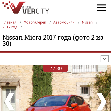
Главная
Фотогалереи
Автомобили
Nissan
2017 год
ФОТОГАЛЕРЕИ
АВТОМОБИЛИ
ДЕВУШКИ
Nissan Micra 2017 года (фото 2 из
30)
АВТОСАЛОНЫ
ФОРМУЛА-1
АВТОМОБИЛИ
ПОСЛЕДНИЕ ДОБАВЛЕНИЯ
2 / 30