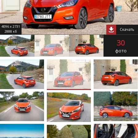
4096 x 2731
Скачать
2888 кб
30
фото