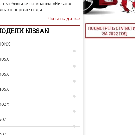
втомобильная компания «Nissan».
ТЮНИНГ М
днако первые годы...
Читать далее
ОДЕЛИ NISSAN
КАЛ
00NX
ДЕВУШКИ И А
80SX
00SX
40SX
00ZX
50Z
70Z