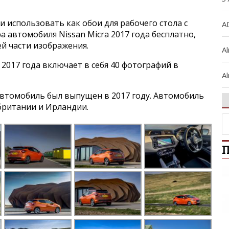
и использовать как обои для рабочего стола с
A
 автомобиля Nissan Micra 2017 года бесплатно,
ей части изображения.
A
 2017 года включает в себя 40 фотографий в
Al
втомобиль был выпущен в 2017 году. Автомобиль
A
британии и Ирландии.
Al
П
Ar
A
A
B