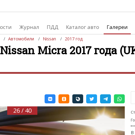
ости
Журнал
ПДД
Каталог авто
Галереи
Автомобили
Nissan
2017 год
issan Micra 2017 года (UK
евушки
Автосалоны
вушки и автомобили
Список мировых автосалонов
вушки и мото
26 / 40
С
Г
В