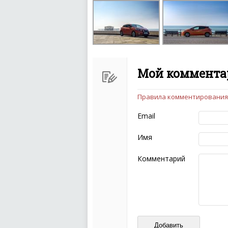
Мой комментар
Правила комментирования
Чтобы ваш комментарий бы
следующих правил:
Email
Комментарий не мож
эмоциональных выск
Имя
Не стоит отклонятьс
Пожалуйста, не испо
Комментарий
также призывы к нас
межнациональной и 
кстати очень славны
Не пишите транслито
Не копируйте реценз
Не размещайте рекл
И запаситесь терпением, в