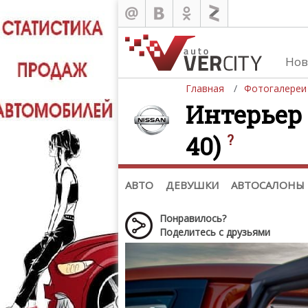
Нов
Главная
Фотогалереи
Интерьер N
40)
?
Автомобили
Д
Последние добавления
Де
(+1102)
Де
Список марок
АВТО
ДЕВУШКИ
АВТОСАЛОНЫ
Понравилось?
Поделитесь с друзьями