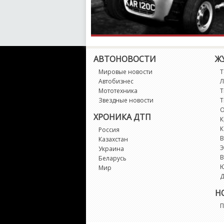
АВТОНОВОСТИ
Ж
Мировые новости
Т
Автобизнес
Л
Мототехника
Т
Звездные новости
Т
О
ХРОНИКА ДТП
К
К
Россия
В
Казахстан
Э
Украина
В
Беларусь
Мир
Д
Н
П