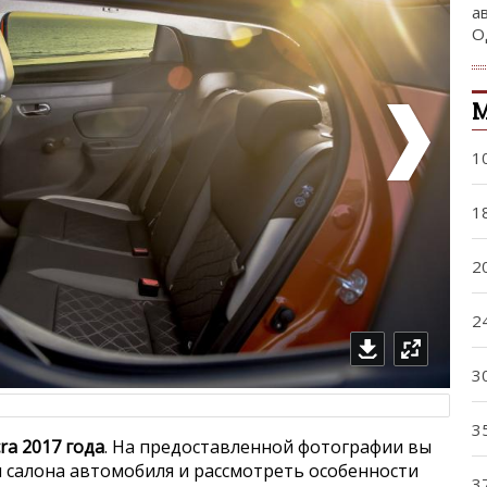
а
О
М
1
1
2
2
3
3
ra 2017 года
. На предоставленной фотографии вы
 салона автомобиля и рассмотреть особенности
3