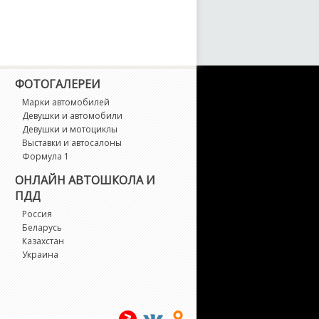
arch
axima
icra
ФОТОГАЛЕРЕИ
Марки автомобилей
stral
Девушки и автомобили
Девушки и мотоциклы
Выставки и автосалоны
oco
Формула 1
ОНЛАЙН АВТОШКОЛА И
urano
ПДД
Россия
avara
Беларусь
Казахстан
ote
Украина
P300