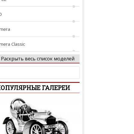
D
lmera
mera Classic
Раскрыть весь список моделей
lmera Tino
tima
ОПУЛЯРНЫЕ ГАЛЕРЕИ
iya
rmada
venir
assara