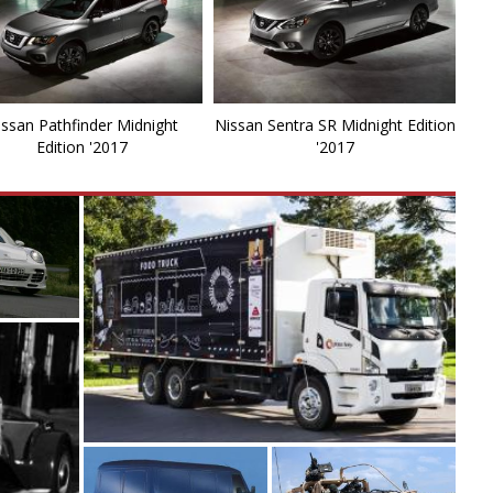
Ki
L
L
ssan Pathfinder Midnight
Nissan Sentra SR Midnight Edition
Edition '2017
'2017
L
La
L
L
Li
Li