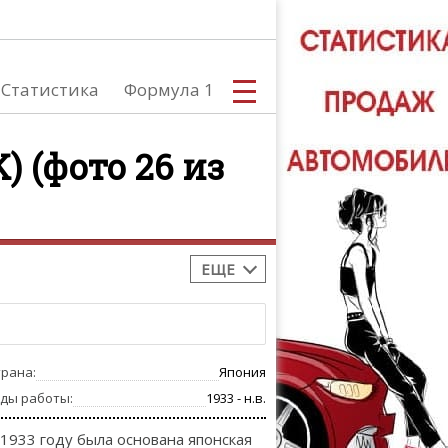
Статистика
Формула 1
) (фото 26 из
С
ЕЩЕ
А
трана:
Япония
оды работы:
1933 - н.в.
 1933 году была основана японская
ТЮНИНГ АВ