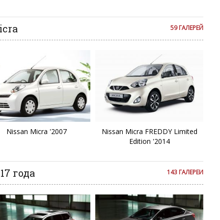
Fa
я на сайте с некоторым опозданием.
F
icra
59 ГАЛЕРЕЙ
Fr
F
Gl
G
Nissan Micra '2007
Nissan Micra FREDDY Limited
Edition '2014
Ju
17 года
143 ГАЛЕРЕИ
J
Ki