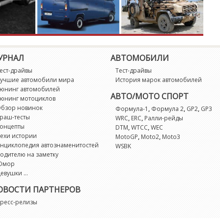
M
M
M
УРНАЛ
АВТОМОБИЛИ
ест-драйвы
Тест-драйвы
Mi
учшие автомобили мира
История марок автомобилей
юнинг автомобилей
АВТО/МОТО СПОРТ
юнинг мотоциклов
M
бзор новинок
,
,
,
Формула-1
Формула 2
GP2
GP3
раш-тесты
,
,
WRC
ERC
Ралли-рейды
M
онцепты
,
,
DTM
WTCC
WEC
ехи истории
,
,
MotoGP
Moto2
Moto3
нциклопедия автознаменитостей
WSBK
N
одителю на заметку
Юмор
евушки ...
N
ОВОСТИ ПАРТНЕРОВ
N
ресс-релизы