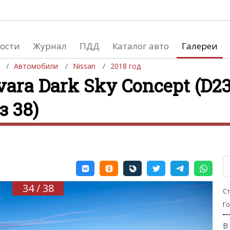
ости
Журнал
ПДД
Каталог авто
Галереи
Автомобили
Nissan
2018 год
ara Dark Sky Concept (D23
з 38)
евушки
Автосалоны
вушки и автомобили
Список мировых автосалонов
вушки и мото
34 / 38
С
Г
В