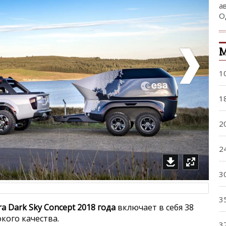
а
О
М
1
1
2
2
3
3
a Dark Sky Concept 2018 года
включает в себя 38
кого качества.
3