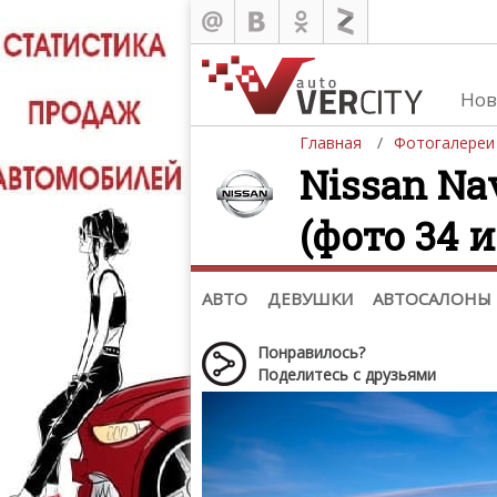
Нов
Главная
Фотогалереи
Nissan Nav
(фото 34 и
Автомобили
Д
Последние добавления
Де
(+1102)
Де
Список марок
АВТО
ДЕВУШКИ
АВТОСАЛОНЫ
Понравилось?
Поделитесь с друзьями