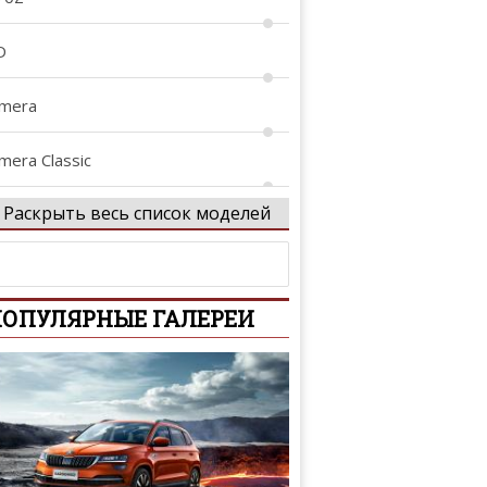
D
lmera
mera Classic
Раскрыть весь список моделей
lmera Tino
tima
ОПУЛЯРНЫЕ ГАЛЕРЕИ
iya
rmada
venir
assara