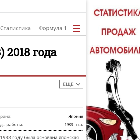
Статистика
Формула 1
) 2018 года
С
ЕЩЕ
А
трана:
Япония
оды работы:
1933 - н.в.
 1933 году была основана японская
ТЮНИНГ АВ