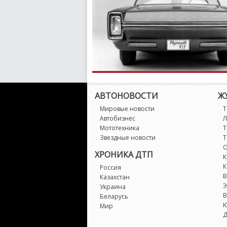
АВТОНОВОСТИ
Ж
Мировые новости
Т
Автобизнес
Л
Мототехника
Т
Звездные новости
Т
О
ХРОНИКА ДТП
К
К
Россия
В
Казахстан
Э
Украина
В
Беларусь
Мир
Д