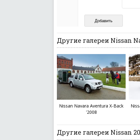
Не копируйте реценз
Не размещайте рекл
И запаситесь терпением, в
ваш отзыв может появитьс
Другие галереи Nissan N
Nissan Navara Aventura X-Back
Niss
'2008
Другие галереи Nissan 20