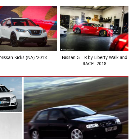
Ki
L
L
L
Nissan Kicks (NA) '2018
Nissan GT-R by Liberty Walk and
La
RACE! '2018
L
L
Li
Li