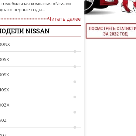
втомобильная компания «Nissan».
ТЮНИНГ М
днако первые годы...
Читать далее
ОДЕЛИ NISSAN
КАЛ
00NX
ДЕВУШКИ И А
80SX
00SX
40SX
00ZX
50Z
70Z