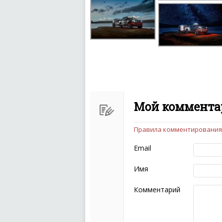
Мой комментар
Правила комментирования
Чтобы ваш комментарий бы
следующих правил:
Email
Комментарий не мож
эмоциональных выск
Имя
Не стоит отклонятьс
Пожалуйста, не испо
Комментарий
также призывы к нас
межнациональной и 
кстати очень славны
Не пишите транслито