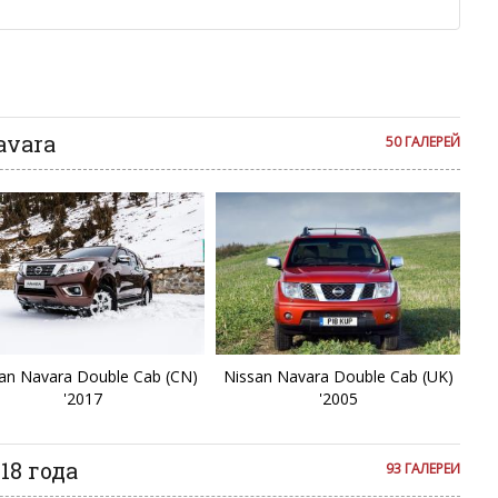
Fa
ии с других сайтов, нам важно именно ваше мнение.
аму!
F
се комментарии публикуются только после модерации, поэтому
я на сайте с некоторым опозданием.
Fr
avara
50 ГАЛЕРЕЙ
F
Gl
G
Ju
an Navara Double Cab (CN)
Nissan Navara Double Cab (UK)
J
'2017
'2005
Ki
18 года
93 ГАЛЕРЕИ