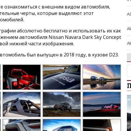
е ознакомиться с внешним видом автомобиля,
ительные черты, которые выделяют этот
A
томобилей.
A
графии абсолютно бесплатно и использовать их как
ажением автомобиля Nissan Navara Dark Sky Concept
Al
авой нижней части изображения.
томобиль был выпущен в 2018 году, в кузове D23.
A
Al
П
Ar
A
A
B