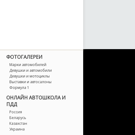
arch
axima
icra
stral
ФОТОГАЛЕРЕИ
oco
Марки автомобилей
Девушки и автомобили
Девушки и мотоциклы
urano
Выставки и автосалоны
Формула 1
avara
ОНЛАЙН АВТОШКОЛА И
ПДД
ote
Россия
Беларусь
P300
Казахстан
Украина