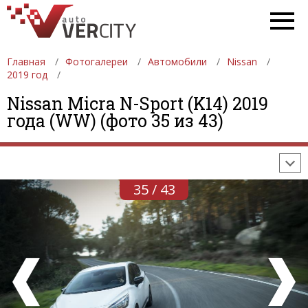
Главная
Фотогалереи
Автомобили
Nissan
2019 год
ФОТОГАЛЕРЕИ
АВТОМОБИЛИ
ДЕВУШКИ
Nissan Micra N-Sport (K14) 2019
года (WW) (фото 35 из 43)
АВТОСАЛОНЫ
ФОРМУЛА-1
АВТОМОБИЛИ
ПОСЛЕДНИЕ ДОБАВЛЕНИЯ
35 / 43