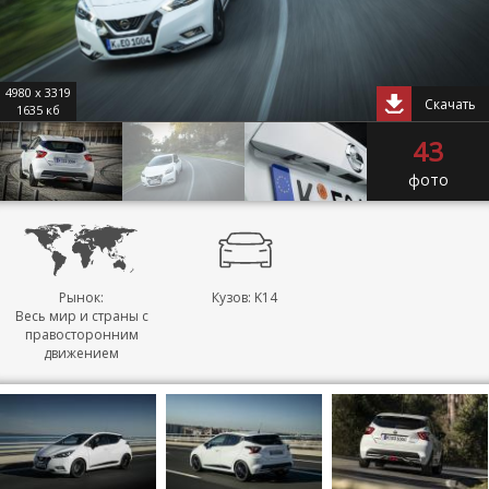
4980 x 3319
Скачать
1635 кб
43
фото
Рынок:
Кузов: K14
Весь мир и страны с
правосторонним
движением