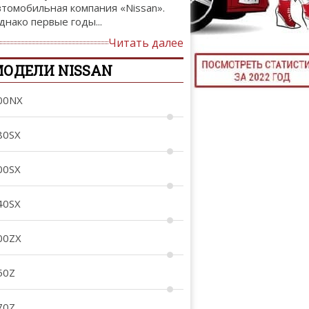
втомобильная компания «Nissan».
ТЮНИНГ М
днако первые годы...
Читать далее
ОДЕЛИ NISSAN
КАЛ
00NX
ДЕВУШКИ И А
80SX
00SX
40SX
00ZX
50Z
70Z