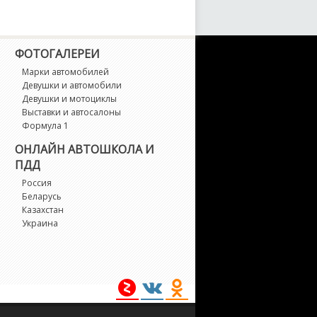
arch
axima
ФОТОГАЛЕРЕИ
Марки автомобилей
icra
Девушки и автомобили
Девушки и мотоциклы
stral
Выставки и автосалоны
Формула 1
oco
ОНЛАЙН АВТОШКОЛА И
ПДД
urano
Россия
Беларусь
Казахстан
avara
Украина
ote
P300