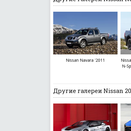
Nissan Navara '2011
Nissa
N-Sp
Другие галереи Nissan 20