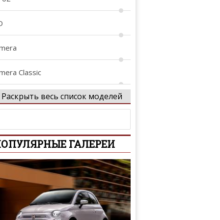
D
lmera
mera Classic
Раскрыть весь список моделей
lmera Tino
tima
ОПУЛЯРНЫЕ ГАЛЕРЕИ
iya
rmada
venir
assara