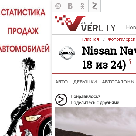
Нов
Главная
Фотогалереи
Nissan Nav
18 из 24)
?
Автомобили
Д
Последние добавления
Де
(+1102)
Де
Список марок
АВТО
ДЕВУШКИ
АВТОСАЛОНЫ
Понравилось?
Поделитесь с друзьями