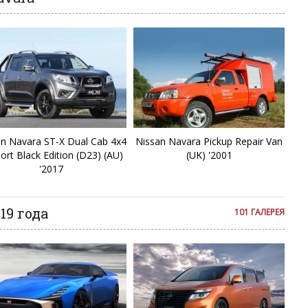
Fa
F
Fr
F
Gl
n Navara ST-X Dual Cab 4x4
Nissan Navara Pickup Repair Van
ort Black Edition (D23) (AU)
(UK) '2001
'2017
G
Ju
19 года
101 ГАЛЕРЕЯ
J
Ki