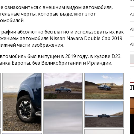
е ознакомиться с внешним видом автомобиля,
ительные черты, которые выделяют этот
A
томобилей.
A
графии абсолютно бесплатно и использовать их как
ажением автомобиля Nissan Navara Double Cab 2019
Al
нижней части изображения.
томобиль был выпущен в 2019 году, в кузове D23.
A
ынка Европы, без Великобритании и Ирландии.
Al
П
Ar
A
A
B