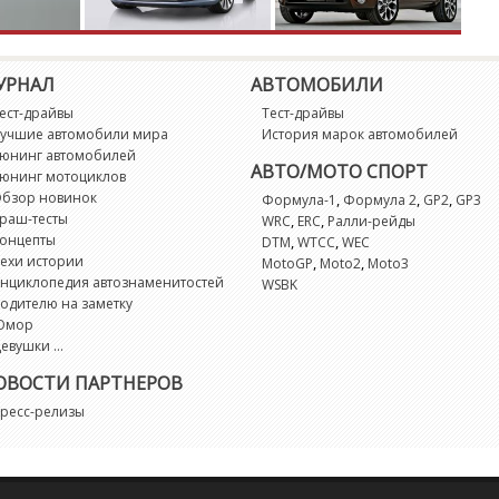
M
M
УРНАЛ
АВТОМОБИЛИ
ест-драйвы
Тест-драйвы
M
учшие автомобили мира
История марок автомобилей
юнинг автомобилей
АВТО/МОТО СПОРТ
Mi
юнинг мотоциклов
бзор новинок
,
,
,
Формула-1
Формула 2
GP2
GP3
раш-тесты
,
,
WRC
ERC
Ралли-рейды
M
онцепты
,
,
DTM
WTCC
WEC
ехи истории
,
,
MotoGP
Moto2
Moto3
нциклопедия автознаменитостей
M
WSBK
одителю на заметку
Юмор
N
евушки ...
ОВОСТИ ПАРТНЕРОВ
N
ресс-релизы
N