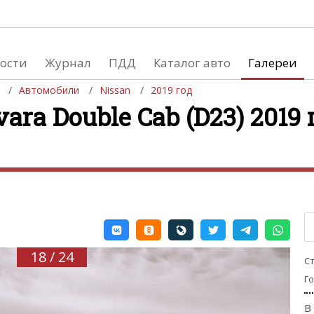
ости
Журнал
ПДД
Каталог авто
Галереи
Автомобили
Nissan
2019 год
ara Double Cab (D23) 2019 
евушки
Автосалоны
вушки и автомобили
Список мировых автосалонов
вушки и мото
18 / 24
С
Г
В