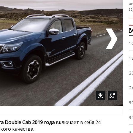
а
О
М
1
1
2
2
3
3
ra Double Cab 2019 года
включает в себя 24
ого качества.
3