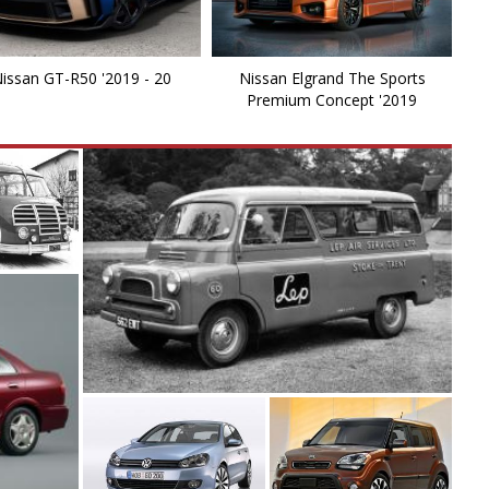
Ki
L
issan GT-R50 '2019 - 20
Nissan Elgrand The Sports
Premium Concept '2019
L
L
La
L
L
Li
Li