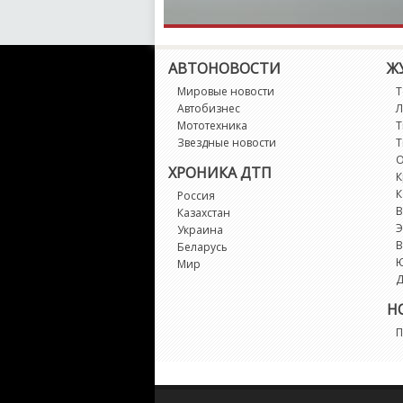
АВТОНОВОСТИ
Ж
Мировые новости
Т
Автобизнес
Л
Мототехника
Т
Звездные новости
Т
О
ХРОНИКА ДТП
К
К
Россия
В
Казахстан
Э
Украина
В
Беларусь
Мир
Д
Н
П