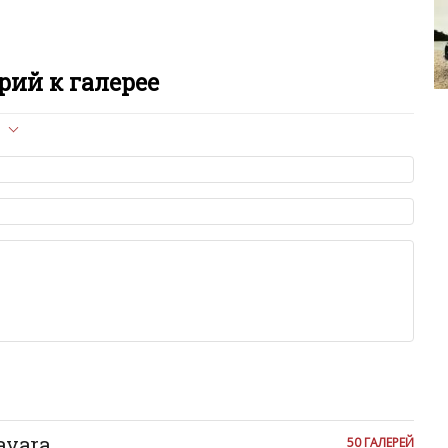
C
Cl
ий к галерее
C
л опубликован на сайте, вам нужно придерживаться
C
ет быть слишком короткой — избегайте односложных и чисто
D
азываний.
я от предмета обсуждения.
льзуйте в комментарие оскорбления и нецензурную лексику, а
D
илию и высказывания, направленные на разжигание расовой,
религиозной розни — пожалейте наших модераторов, они
е ребята, поверьте.
Du
м или только заглавными буквами.
ии с других сайтов, нам важно именно ваше мнение.
аму!
E
се комментарии публикуются только после модерации, поэтому
я на сайте с некоторым опозданием.
E
avara
50 ГАЛЕРЕЙ