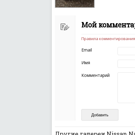
Мой комментар
Правила комментирования
Чтобы ваш комментарий бы
следующих правил:
Email
Комментарий не мож
эмоциональных выск
Имя
Не стоит отклонятьс
Пожалуйста, не испо
Комментарий
также призывы к нас
межнациональной и 
кстати очень славны
Не пишите транслито
Не копируйте реценз
Не размещайте рекл
И запаситесь терпением, в
ваш отзыв может появитьс
Другие галереи Nissan N