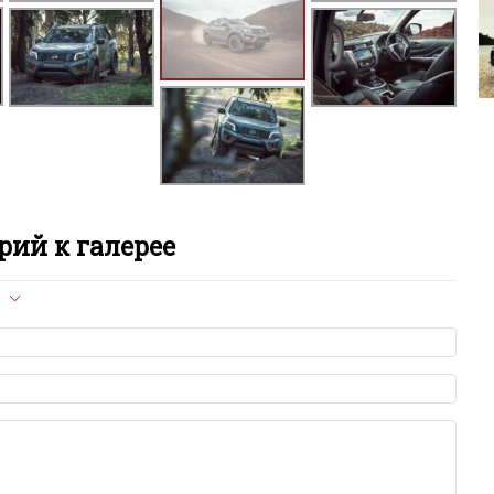
C
Cl
C
C
D
ий к галерее
D
л опубликован на сайте, вам нужно придерживаться
Du
ет быть слишком короткой — избегайте односложных и чисто
азываний.
E
я от предмета обсуждения.
льзуйте в комментарие оскорбления и нецензурную лексику, а
илию и высказывания, направленные на разжигание расовой,
E
религиозной розни — пожалейте наших модераторов, они
е ребята, поверьте.