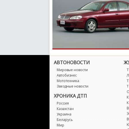
АВТОНОВОСТИ
Ж
Мировые новости
Т
Автобизнес
Л
Мототехника
Т
Звездные новости
Т
О
ХРОНИКА ДТП
К
К
Россия
В
Казахстан
Э
Украина
В
Беларусь
Мир