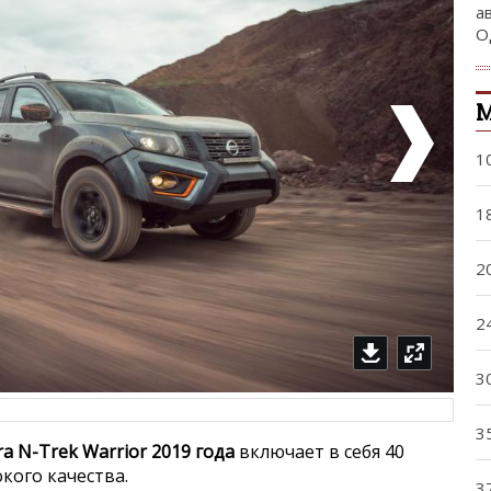
а
О
М
1
1
2
2
3
3
a N-Trek Warrior 2019 года
включает в себя 40
кого качества.
3