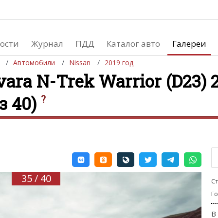
ости
Журнал
ПДД
Каталог авто
Галереи
Автомобили
Nissan
2019 год
ara N-Trek Warrior (D23) 2
з 40)
?
евушки
Автосалоны
вушки и автомобили
Список мировых автосалонов
вушки и мото
35 / 40
С
Г
В