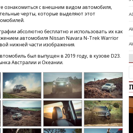
е ознакомиться с внешним видом автомобиля,
ительные черты, которые выделяют этот
A
томобилей.
A
графии абсолютно бесплатно и использовать их как
ажением автомобиля Nissan Navara N-Trek Warrior
Al
авой нижней части изображения.
томобиль был выпущен в 2019 году, в кузове D23.
A
ынка Австралии и Океании.
Al
П
Ar
A
A
B