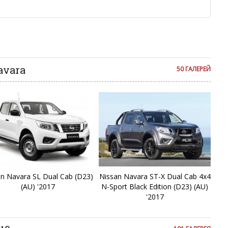
Fa
м или только заглавными буквами.
ии с других сайтов, нам важно именно ваше мнение.
аму!
F
се комментарии публикуются только после модерации, поэтому
я на сайте с некоторым опозданием.
Fr
avara
50 ГАЛЕРЕЙ
F
Gl
G
Ju
an Navara SL Dual Cab (D23)
Nissan Navara ST-X Dual Cab 4x4
J
(AU) '2017
N-Sport Black Edition (D23) (AU)
'2017
Ki