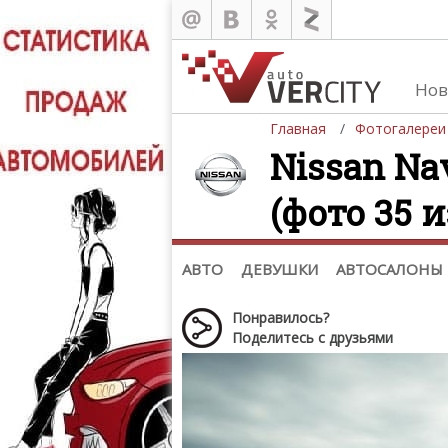
Нов
Главная
Фотогалереи
Nissan Nav
(фото 35 и
Автомобили
Д
Последние добавления
Де
(+1102)
Де
Список марок
АВТО
ДЕВУШКИ
АВТОСАЛОНЫ
Понравилось?
Поделитесь с друзьями