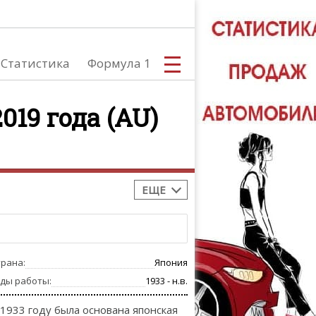
Статистика
Формула 1
019 года (AU)
С
ЕЩЕ
А
трана:
Япония
оды работы:
1933 - н.в.
 1933 году была основана японская
ТЮНИНГ АВ