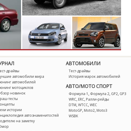
M
M
M
Mi
M
УРНАЛ
АВТОМОБИЛИ
ест-драйвы
Тест-драйвы
M
учшие автомобили мира
История марок автомобилей
юнинг автомобилей
АВТО/МОТО СПОРТ
юнинг мотоциклов
N
бзор новинок
,
,
,
Формула-1
Формула 2
GP2
GP3
раш-тесты
,
,
WRC
ERC
Ралли-рейды
N
онцепты
,
,
DTM
WTCC
WEC
ехи истории
,
,
MotoGP
Moto2
Moto3
нциклопедия автознаменитостей
WSBK
N
одителю на заметку
Юмор