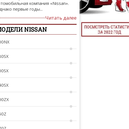
втомобильная компания «Nissan».
ТЮНИНГ М
днако первые годы...
Читать далее
ОДЕЛИ NISSAN
КАЛ
00NX
ДЕВУШКИ И А
80SX
00SX
40SX
00ZX
50Z
70Z