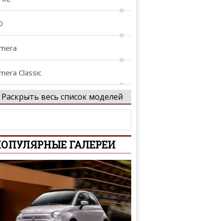
D
lmera
mera Classic
Раскрыть весь список моделей
lmera Tino
tima
ОПУЛЯРНЫЕ ГАЛЕРЕИ
iya
rmada
venir
assara