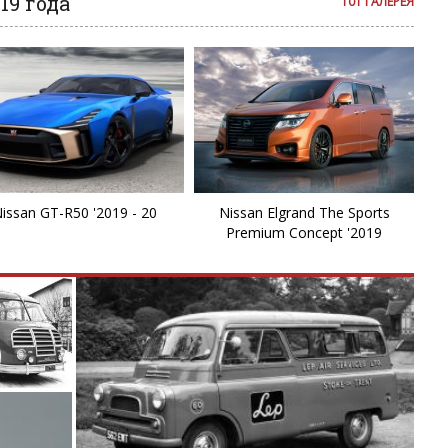
19 года
101 ГАЛЕРЕЯ
Ki
L
L
L
La
issan GT-R50 '2019 - 20
Nissan Elgrand The Sports
Premium Concept '2019
L
L
Li
Li