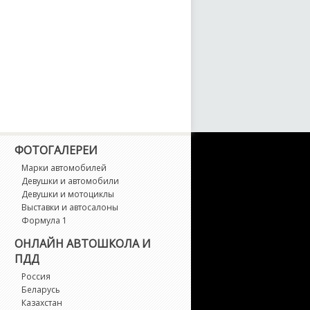
arch
axima
icra
stral
oco
ФОТОГАЛЕРЕИ
Марки автомобилей
urano
Девушки и автомобили
Девушки и мотоциклы
Выставки и автосалоны
avara
Формула 1
ОНЛАЙН АВТОШКОЛА И
ote
ПДД
Россия
P300
Беларусь
Казахстан