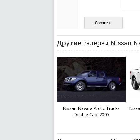
Не пишите транслито
Не копируйте реценз
Не размещайте рекл
И запаситесь терпением, в
ваш отзыв может появитьс
Другие галереи Nissan N
Nissan Navara Arctic Trucks
Niss
Double Cab '2005