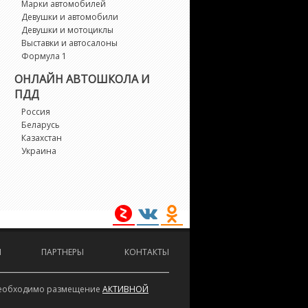
x
Марки автомобилей
Девушки и автомобили
Девушки и мотоциклы
afesta
Выставки и автосалоны
Формула 1
angley
ОНЛАЙН АВТОШКОЛА И
ПДД
argo
Россия
Беларусь
Казахстан
urel
Украина
eaf
eopard
berty
И
ПАРТНЕРЫ
КОНТАКТЫ
vina
е необходимо размещение
АКТИВНОЙ