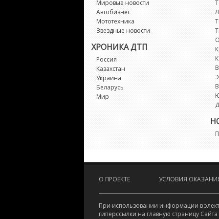
Мировые новости
Т
Автобизнес
Л
Мототехника
Т
Звездные новости
Т
О
ХРОНИКА ДТП
К
К
Россия
В
Казахстан
Э
Украина
В
Беларусь
Мир
Д
Н
П
О ПРОЕКТЕ
УСЛОВИЯ ОКАЗАНИЯ
При использовании информации в электр
гиперссылки на главную страницу Сайта