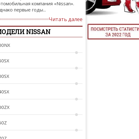
втомобильная компания «Nissan».
ТЮНИНГ М
днако первые годы...
Читать далее
ОДЕЛИ NISSAN
КАЛ
00NX
ДЕВУШКИ И А
80SX
00SX
40SX
00ZX
50Z
70Z