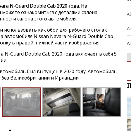
vara N-Guard Double Cab 2020 года
. На
 можете ознакомиться с деталями салона
A
нности салона этого автомобиля.
A
и использовать как обои для рабочего стола с
 автомобиля Nissan Navara N-Guard Double Cab
конку в правой, нижней части изображения.
Al
a N-Guard Double Cab 2020 года включает в себя 5
A
ии.
втомобиль был выпущен в 2020 году. Автомобиль
Al
 без Великобритании и Ирландии.
П
Ar
A
A
B