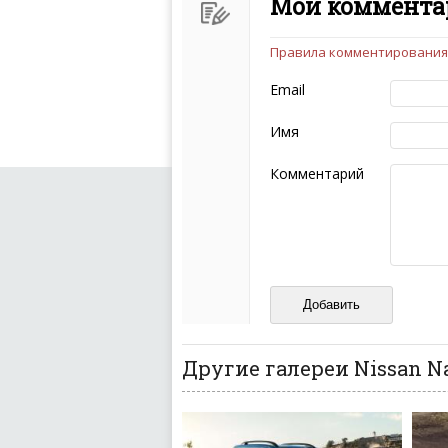
Мой комментар
Правила комментирования
Чтобы ваш комментарий бы
следующих правил:
Email
Комментарий не мож
эмоциональных выск
Имя
Не стоит отклонятьс
Пожалуйста, не испо
Комментарий
также призывы к нас
межнациональной и 
кстати очень славны
Не пишите транслито
Не копируйте реценз
Не размещайте рекл
И запаситесь терпением, в
ваш отзыв может появитьс
Другие галереи Nissan N