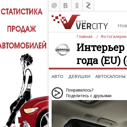
Нов
Главная
Фотогалереи
Интерьер 
года (EU) 
Автомобили
Д
Последние добавления
Де
(+1102)
Де
Список марок
АВТО
ДЕВУШКИ
АВТОСАЛОНЫ
Понравилось?
Поделитесь с друзьями