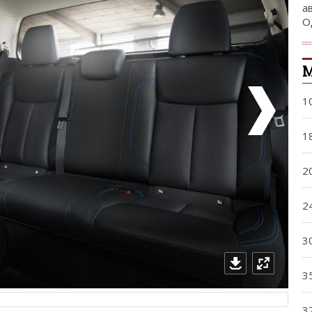
а
О
М
1
1
2
2
3
3
3