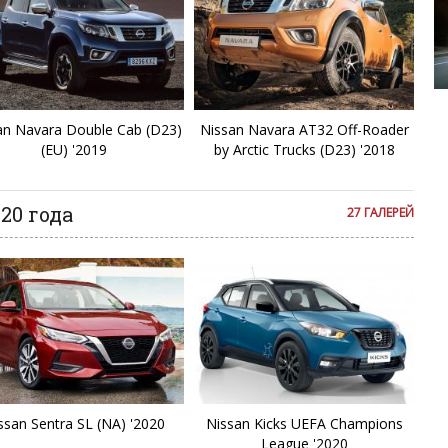
C
Cl
BMW
C
an Navara Double Cab (D23)
Nissan Navara AT32 Off-Roader
(EU) '2019
by Arctic Trucks (D23) '2018
C
D
20 года
27 ГАЛЕРЕЙ
D
Du
E
E
ssan Sentra SL (NA) '2020
Nissan Kicks UEFA Champions
League '2020