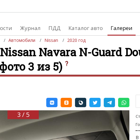
ости
Журнал
ПДД
Каталог авто
Галереи
Автомобили
Nissan
2020 год
Nissan Navara N-Guard Dou
(фото 3 из 5)
?
евушки
Автосалоны
вушки и автомобили
Список мировых автосалонов
вушки и мото
3 / 5
С
Г
В