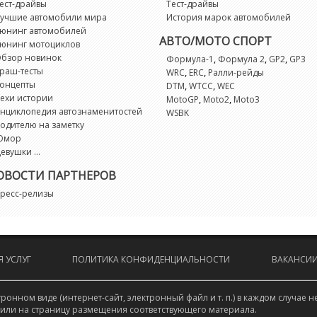
Ki
ест-драйвы
Тест-драйвы
учшие автомобили мира
История марок автомобилей
юнинг автомобилей
L
АВТО/МОТО СПОРТ
юнинг мотоциклов
бзор новинок
,
,
,
Формула-1
Формула 2
GP2
GP3
раш-тесты
,
,
WRC
ERC
Ралли-рейды
L
онцепты
,
,
DTM
WTCC
WEC
ехи истории
,
,
MotoGP
Moto2
Moto3
L
нциклопедия автознаменитостей
WSBK
одителю на заметку
Юмор
La
евушки ...
ОВОСТИ ПАРТНЕРОВ
L
ресс-релизы
L
Li
 УСЛУГ
ПОЛИТИКА КОНФИДЕНЦИАЛЬНОСТИ
ВАКАНСИ
Li
онном виде (интернет-сайт, электронный файл и т. п.) в каждом случа
 или на страницу размещения соответствующего материала.