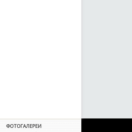
irlady Z
igaro
ontier
uga
oria
T-R
ke
uke Nismo
cks
ФОТОГАЛЕРЕИ