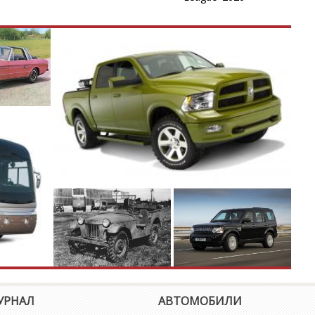
Fa
F
Fr
F
Gl
G
Ju
J
Ki
УРНАЛ
АВТОМОБИЛИ