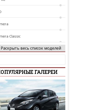
D
lmera
mera Classic
Раскрыть весь список моделей
lmera Tino
tima
ОПУЛЯРНЫЕ ГАЛЕРЕИ
iya
rmada
venir
assara