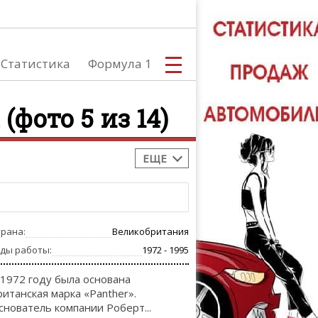
Статистика
Формула 1
(фото 5 из 14)
ЕЩЕ
С
трана:
Великобритания
А
оды работы:
1972 - 1995
 1972 году была основана
ританская марка «Panther».
снователь компании Роберт...
ТЮНИНГ АВ