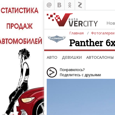
Нов
Главная
Фотогалереи
Panther 6x
Автомобили
Д
Последние добавления
Де
(+1102)
Де
Список марок
АВТО
ДЕВУШКИ
АВТОСАЛОНЫ
Понравилось?
Поделитесь с друзьями