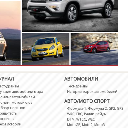
УРНАЛ
АВТОМОБИЛИ
ест-драйвы
Тест-драйвы
учшие автомобили мира
История марок автомобилей
юнинг автомобилей
АВТО/МОТО СПОРТ
юнинг мотоциклов
бзор новинок
,
,
,
Формула-1
Формула 2
GP2
GP3
раш-тесты
,
,
WRC
ERC
Ралли-рейды
онцепты
,
,
DTM
WTCC
WEC
ехи истории
,
,
MotoGP
Moto2
Moto3