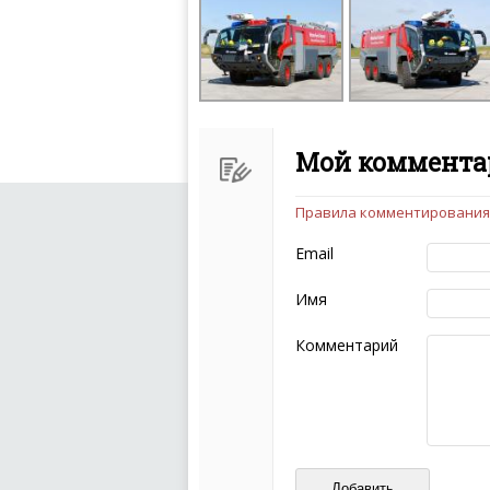
Мой комментар
Правила комментирования
Чтобы ваш комментарий бы
следующих правил:
Email
Комментарий не мож
эмоциональных выск
Имя
Не стоит отклонятьс
Пожалуйста, не испо
Комментарий
также призывы к нас
межнациональной и 
кстати очень славны
Не пишите транслито
Не копируйте реценз
Не размещайте рекл
И запаситесь терпением, в