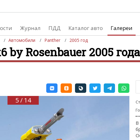
ости
Журнал
ПДД
Каталог авто
Галереи
Автомобили
Panther
2005 год
6 by Rosenbauer 2005 года 
евушки
Автосалоны
вушки и автомобили
Список мировых автосалонов
вушки и мото
5 / 14
С
Г
В
б
О