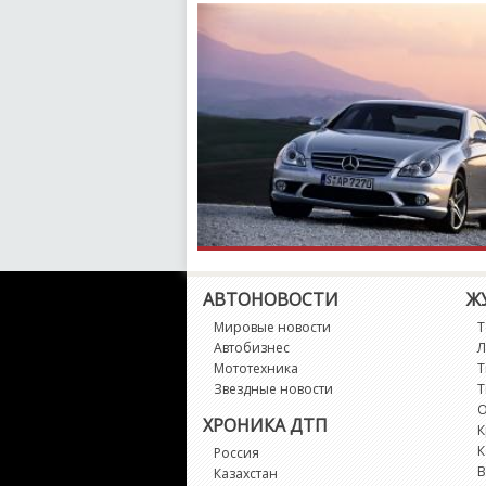
АВТОНОВОСТИ
Ж
Мировые новости
Т
Автобизнес
Л
Мототехника
Т
Звездные новости
Т
О
ХРОНИКА ДТП
К
К
Россия
В
Казахстан