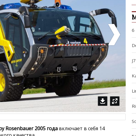
М
6
De
J
Ka
L
R
S
 by Rosenbauer 2005 года
включает в себя 14
кого качества.