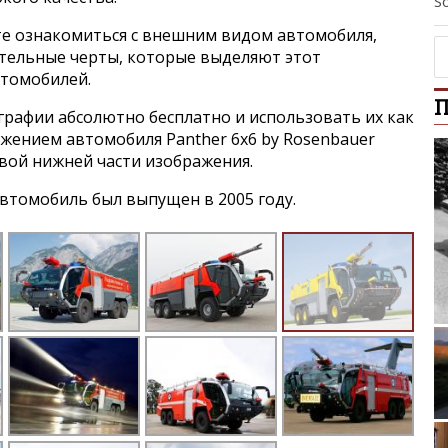
So
е ознакомиться с внешним видом автомобиля,
ительные черты, которые выделяют этот
втомобилей.
П
графии абсолютно бесплатно и использовать их как
ажением автомобиля Panther 6x6 by Rosenbauer
авой нижней части изображения.
втомобиль был выпущен в 2005 году.
Po
Ford Mondeo 