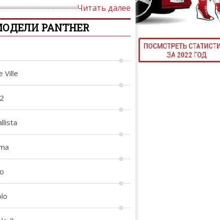
Читать далее
ТЮНИНГ М
ОДЕЛИ PANTHER
КАЛ
 Ville
ДЕВУШКИ И А
72
llista
ima
io
olo