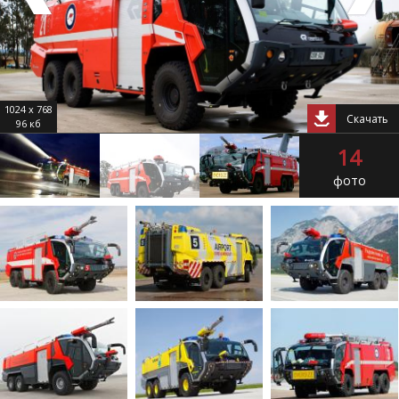
1024 x 768
Скачать
96 кб
14
фото