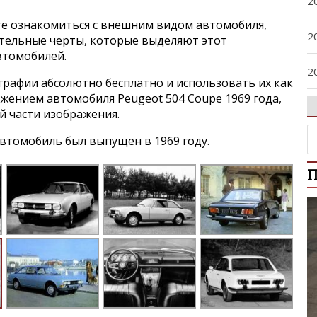
2
е ознакомиться с внешним видом автомобиля,
2
ительные черты, которые выделяют этот
втомобилей.
2
графии абсолютно бесплатно и использовать их как
ажением автомобиля Peugeot 504 Coupe 1969 года,
2
й части изображения.
втомобиль был выпущен в 1969 году.
2
П
2
2
2
2