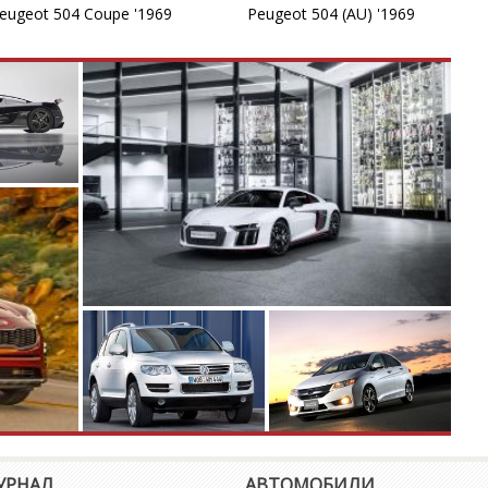
5
eugeot 504 Coupe '1969
Peugeot 504 (AU) '1969
5
5
5
6
6
6
8
8
УРНАЛ
АВТОМОБИЛИ