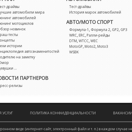
B
ест-драйвы
Тест-драйвы
учшие автомобили мира
История марок автомобилей
B
юнинг автомобилей
АВТО/МОТО СПОРТ
юнинг мотоциклов
бзор новинок
,
,
,
Формула-1
Формула 2
GP2
GP3
E
раш-тесты
,
,
WRC
ERC
Ралли-рейды
онцепты
,
,
DTM
WTCC
WEC
ехи истории
,
,
i
MotoGP
Moto2
Moto3
нциклопедия автознаменитостей
WSBK
одителю на заметку
L
Юмор
евушки ...
P
ОВОСТИ ПАРТНЕРОВ
ресс-релизы
R
Ri
 УСЛУГ
ПОЛИТИКА КОНФИДЕНЦИАЛЬНОСТИ
ВАКАНСИ
Tr
онном виде (интернет-сайт, электронный файл и т. п.) в каждом случа