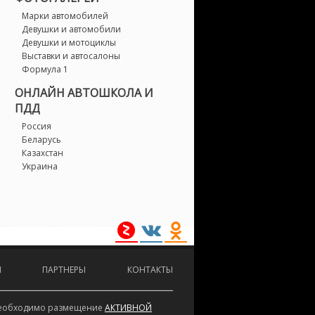
ipper
Марки автомобилей
Девушки и автомобили
oxer
Девушки и мотоциклы
Выставки и автосалоны
Формула 1
xpert
ОНЛАЙН АВТОШКОЛА И
ПДД
On
Россия
Беларусь
andtrek
Казахстан
Украина
artner
CZ
fter
И
ПАРТНЕРЫ
КОНТАКТЫ
aveller
е необходимо размещение
АКТИВНОЙ