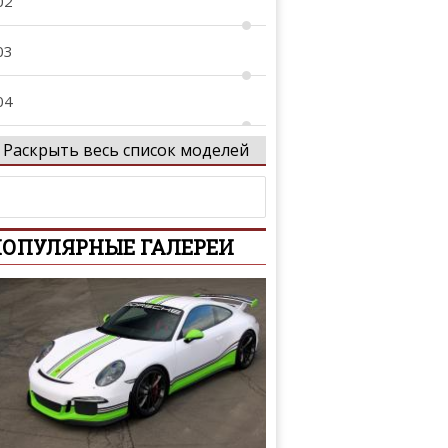
02
03
04
Раскрыть весь список моделей
05
05 GTi
ОПУЛЯРНЫЕ ГАЛЕРЕИ
06
07
08
08 GTi