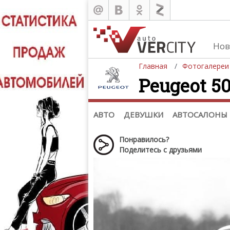
Нов
Главная
Фотогалереи
Peugeot 50
Автомобили
Д
Последние добавления
Де
(+1102)
Де
Список марок
АВТО
ДЕВУШКИ
АВТОСАЛОНЫ
Понравилось?
Поделитесь с друзьями