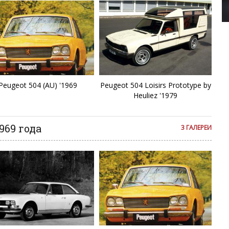
4
Porsche 911 Tur
4
4
4
Peugeot 504 (AU) '1969
Peugeot 504 Loisirs Prototype by
Heuliez '1979
4
969 года
3 ГАЛЕРЕИ
4
4
4
4