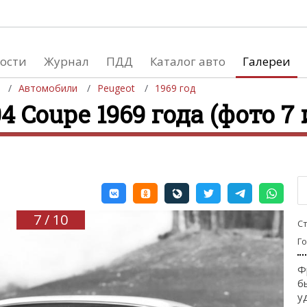
ости
Журнал
ПДД
Каталог авто
Галереи
Автомобили
Peugeot
1969 год
4 Coupe 1969 года (фото 7 
евушки
Автосалоны
вушки и автомобили
Список мировых автосалонов
вушки и мото
7 / 10
С
Г
Ф
б
у