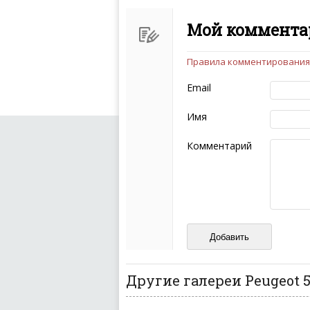
Мой комментар
Правила комментирования
Чтобы ваш комментарий бы
следующих правил:
Email
Комментарий не мож
эмоциональных выск
Имя
Не стоит отклонятьс
Пожалуйста, не испо
Комментарий
также призывы к нас
межнациональной и 
кстати очень славны
Не пишите транслито
Не копируйте реценз
Не размещайте рекл
И запаситесь терпением, в
ваш отзыв может появитьс
Другие галереи Peugeot 