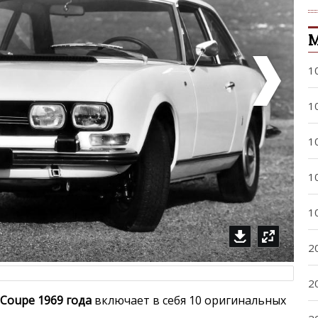
М
1
1
1
1
1
2
2
 Coupe 1969 года
включает в себя 10 оригинальных