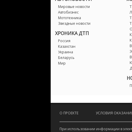
Мировые новости
Т
Автобизнес
Л
Мототехника
Т
Звездные новости
Т
О
ХРОНИКА ДТП
К
К
Россия
В
Казахстан
Э
Украина
В
Беларусь
Мир
Д
Н
П
О ПРОЕКТЕ
УСЛОВИЯ ОКАЗАНИЯ
При использовании информации в электр