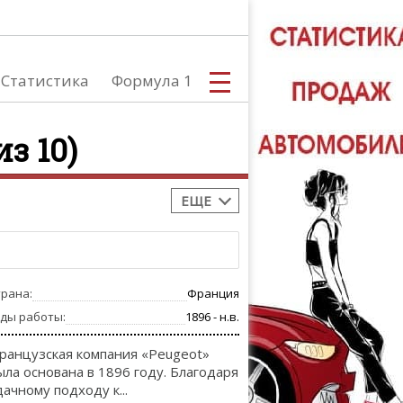
Статистика
Формула 1
из 10)
ЕЩЕ
С
трана:
Франция
А
оды работы:
1896 - н.в.
ранцузская компания «Peugeot»
ыла основана в 1896 году. Благодаря
дачному подходу к...
ТЮНИНГ АВ