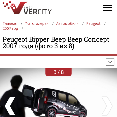
Главная
Фотогалереи
Автомобили
Peugeot
2007 год
ФОТОГАЛЕРЕИ
АВТОМОБИЛИ
ДЕВУШКИ
Peugeot Bipper Beep Beep Concept
2007 года (фото 3 из 8)
АВТОСАЛОНЫ
ФОРМУЛА-1
АВТОМОБИЛИ
ПОСЛЕДНИЕ ДОБАВЛЕНИЯ
3 / 8