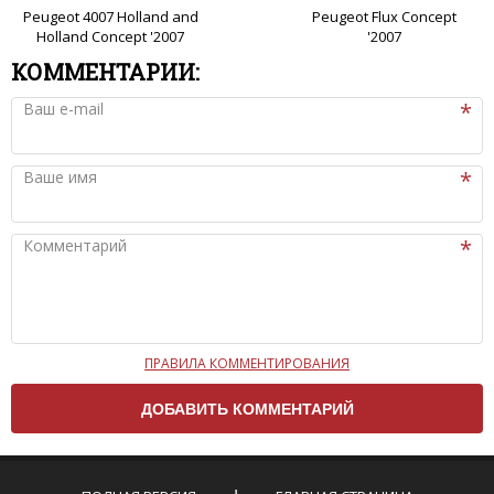
Peugeot 4007 Holland and
Peugeot Flux Concept
Holland Concept '2007
'2007
КОММЕНТАРИИ:
Ваш e-mail
Ваше имя
Комментарий
ПРАВИЛА КОММЕНТИРОВАНИЯ
Чтобы ваш комментарий был опубликован на сайте,
вам нужно придерживаться следующих правил:
Комментарий не может быть слишком
короткой — избегайте односложных и чисто
эмоциональных высказываний.