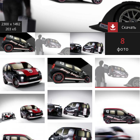
2300 x 1492
Скачать
203 кб
8
фото