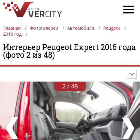
Главная
Фотогалереи
Автомобили
Peugeot
2016 год
ФОТОГАЛЕРЕИ
АВТОМОБИЛИ
ДЕВУШКИ
Интерьер Peugeot Expert 2016 года
(фото 2 из 48)
АВТОСАЛОНЫ
ФОРМУЛА-1
АВТОМОБИЛИ
ПОСЛЕДНИЕ ДОБАВЛЕНИЯ
2 / 48