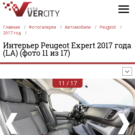
Главная
Фотогалереи
Автомобили
Peugeot
2017 год
ФОТОГАЛЕРЕИ
АВТОМОБИЛИ
ДЕВУШКИ
Интерьер Peugeot Expert 2017 года
(LA) (фото 11 из 17)
АВТОСАЛОНЫ
ФОРМУЛА-1
АВТОМОБИЛИ
ПОСЛЕДНИЕ ДОБАВЛЕНИЯ
11 / 17