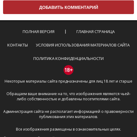
вам нужно придерживаться следующих правил:
Комментарий не может быть слишком
короткой — избегайте односложных и чисто
эмоциональных высказываний.
ПОЛНАЯ ВЕРСИЯ
ГЛАВНАЯ СТРАНИЦА
Не стоит отклоняться от предмета обсуждения.
Пожалуйста, не используйте в комментарие
КОНТАКТЫ
УСЛОВИЯ ИСПОЛЬЗОВАНИЯ МАТЕРИАЛОВ САЙТА
оскорбления и нецензурную лексику, а также
призывы к насилию и высказывания,
ПОЛИТИКА КОНФИДЕНЦИАЛЬНОСТИ
направленные на разжигание расовой,
межнациональной и религиозной розни —
18+
пожалейте наших модераторов, они кстати
Некоторые материалы сайта предназначены для лиц 18 лет и старше
очень славные ребята, поверьте.
Не пишите транслитом или только заглавными
Обращаем ваше внимание на то, что изображения являются чьей-
буквами.
либо собственностью и добавлены посетителями сайта.
Не копируйте рецензии с других сайтов, нам
важно именно ваше мнение.
Администрация сайта не располагает информацией о правомерности
Не размещайте рекламу!
публикования этих материалов.
И запаситесь терпением, все комментарии
Все изображения размещены в ознакомительных целях.
публикуются только после модерации, поэтому ваш