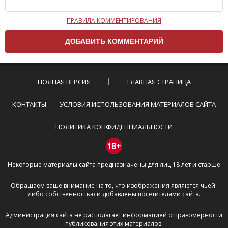
ПРАВИЛА КОММЕНТИРОВАНИЯ
Чтобы ваш комментарий был опубликован на сайте,
вам нужно придерживаться следующих правил:
Комментарий не может быть слишком
короткой — избегайте односложных и чисто
эмоциональных высказываний.
ПОЛНАЯ ВЕРСИЯ
ГЛАВНАЯ СТРАНИЦА
Не стоит отклоняться от предмета обсуждения.
Пожалуйста, не используйте в комментарие
КОНТАКТЫ
УСЛОВИЯ ИСПОЛЬЗОВАНИЯ МАТЕРИАЛОВ САЙТА
оскорбления и нецензурную лексику, а также
призывы к насилию и высказывания,
ПОЛИТИКА КОНФИДЕНЦИАЛЬНОСТИ
направленные на разжигание расовой,
межнациональной и религиозной розни —
18+
пожалейте наших модераторов, они кстати
Некоторые материалы сайта предназначены для лиц 18 лет и старше
очень славные ребята, поверьте.
Не пишите транслитом или только заглавными
Обращаем ваше внимание на то, что изображения являются чьей-
буквами.
либо собственностью и добавлены посетителями сайта.
Не копируйте рецензии с других сайтов, нам
важно именно ваше мнение.
Администрация сайта не располагает информацией о правомерности
Не размещайте рекламу!
публикования этих материалов.