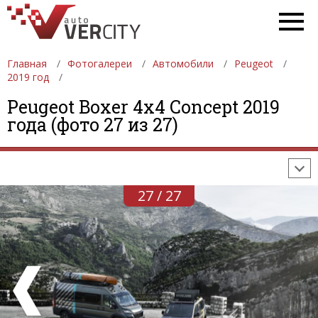
Главная
Фотогалереи
Автомобили
Peugeot
2019 год
ФОТОГАЛЕРЕИ
АВТОМОБИЛИ
ДЕВУШКИ
Peugeot Boxer 4x4 Concept 2019
года (фото 27 из 27)
АВТОСАЛОНЫ
ФОРМУЛА-1
АВТОМОБИЛИ
ПОСЛЕДНИЕ ДОБАВЛЕНИЯ
27 / 27