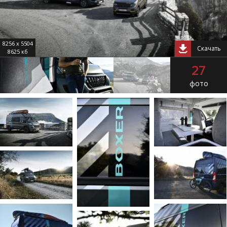
8256 x 5504
Скачать
8625 кб
27
фото