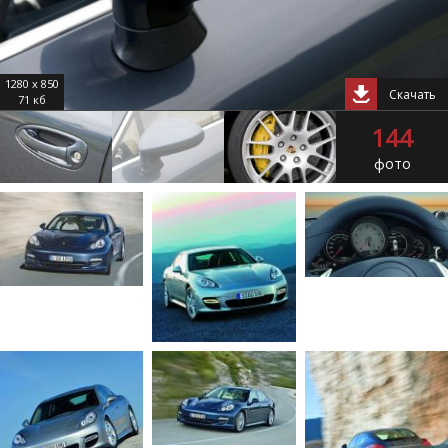
1280 x 850
Скачать
71 кб
144
фото