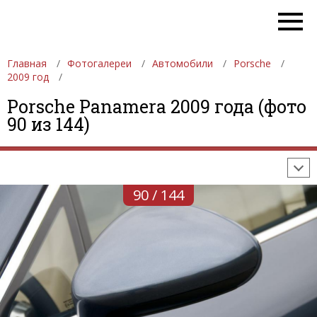
Главная
Фотогалереи
Автомобили
Porsche
2009 год
ФОТОГАЛЕРЕИ
АВТОМОБИЛИ
ДЕВУШКИ
Porsche Panamera 2009 года (фото
90 из 144)
АВТОСАЛОНЫ
ФОРМУЛА-1
АВТОМОБИЛИ
ПОСЛЕДНИЕ ДОБАВЛЕНИЯ
90 / 144