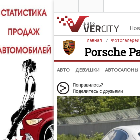
Нов
Главная
Фотогалереи
Porsche Pa
Автомобили
Д
Последние добавления
Де
(+1102)
Де
Список марок
АВТО
ДЕВУШКИ
АВТОСАЛОНЫ
Понравилось?
Поделитесь с друзьями