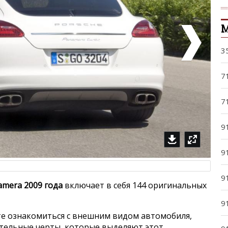
М
3
7
7
9
9
9
amera 2009 года
включает в себя 144 оригинальных
9
е ознакомиться с внешним видом автомобиля,
ительные черты, которые выделяют этот