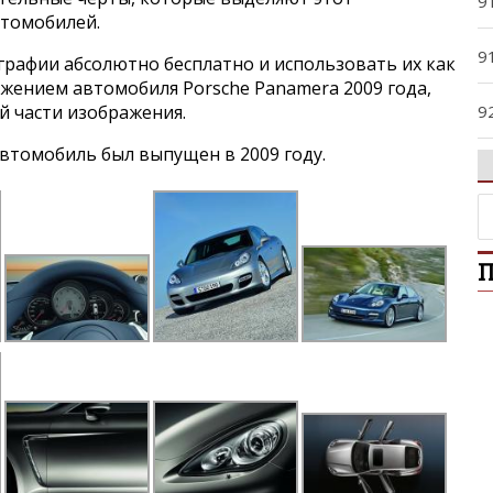
9
втомобилей.
9
графии абсолютно бесплатно и использовать их как
ажением автомобиля Porsche Panamera 2009 года,
9
й части изображения.
втомобиль был выпущен в 2009 году.
9
9
П
9
9
B
C