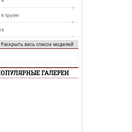
14
18 Spyder
24
Раскрыть весь список моделей
28
44
ОПУЛЯРНЫЕ ГАЛЕРЕИ
59
68
oxster
arrera GT