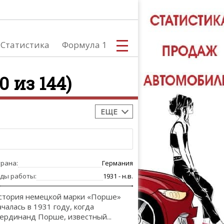
Статистика
Формула 1
0 из 144)
ЕЩЕ
С
трана:
Германия
А
оды работы:
1931 - н.в.
стория немецкой марки «Порше»
ачалась в 1931 году, когда
ердинанд Порше, известный...
ТЮНИНГ АВ