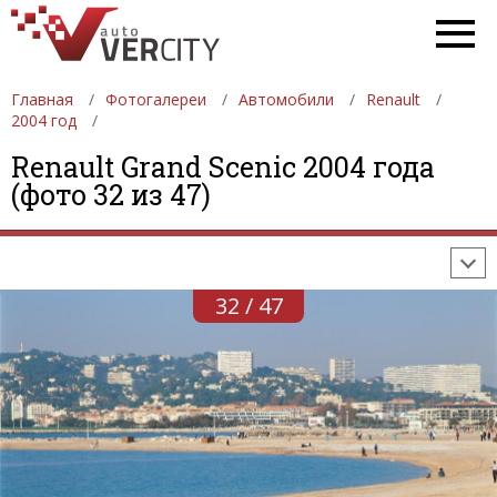
Главная
Фотогалереи
Автомобили
Renault
2004 год
ФОТОГАЛЕРЕИ
АВТОМОБИЛИ
ДЕВУШКИ
Renault Grand Scenic 2004 года
(фото 32 из 47)
АВТОСАЛОНЫ
ФОРМУЛА-1
АВТОМОБИЛИ
ПОСЛЕДНИЕ ДОБАВЛЕНИЯ
32 / 47