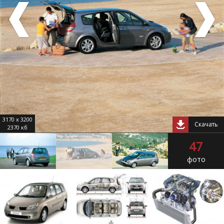
3170 x 3200
Скачать
2370 кб
47
фото