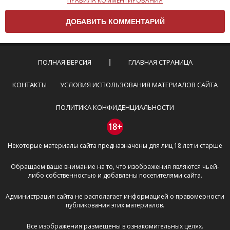
ПРАВИЛА КОММЕНТИРОВАНИЯ
Чтобы ваш комментарий был опубликован на сайте,
вам нужно придерживаться следующих правил:
Комментарий не может быть слишком
короткой — избегайте односложных и чисто
эмоциональных высказываний.
ПОЛНАЯ ВЕРСИЯ
ГЛАВНАЯ СТРАНИЦА
Не стоит отклоняться от предмета обсуждения.
Пожалуйста, не используйте в комментарие
КОНТАКТЫ
УСЛОВИЯ ИСПОЛЬЗОВАНИЯ МАТЕРИАЛОВ САЙТА
оскорбления и нецензурную лексику, а также
призывы к насилию и высказывания,
ПОЛИТИКА КОНФИДЕНЦИАЛЬНОСТИ
направленные на разжигание расовой,
межнациональной и религиозной розни —
18+
пожалейте наших модераторов, они кстати
Некоторые материалы сайта предназначены для лиц 18 лет и старше
очень славные ребята, поверьте.
Не пишите транслитом или только заглавными
Обращаем ваше внимание на то, что изображения являются чьей-
буквами.
либо собственностью и добавлены посетителями сайта.
Не копируйте рецензии с других сайтов, нам
важно именно ваше мнение.
Администрация сайта не располагает информацией о правомерности
Не размещайте рекламу!
публикования этих материалов.
И запаситесь терпением, все комментарии
Все изображения размещены в ознакомительных целях.