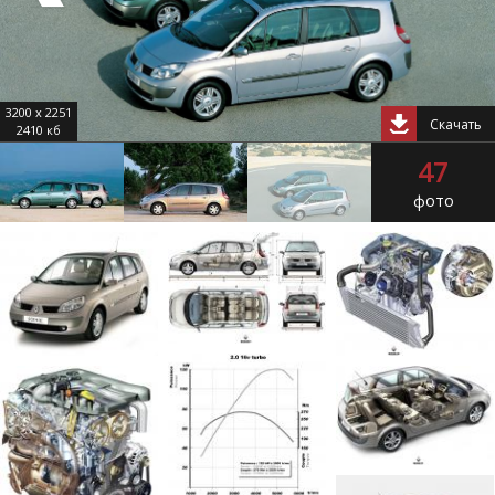
3200 x 2251
Скачать
2410 кб
47
фото