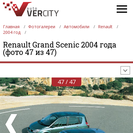
Главная
Фотогалереи
Автомобили
Renault
2004 год
ФОТОГАЛЕРЕИ
АВТОМОБИЛИ
ДЕВУШКИ
Renault Grand Scenic 2004 года
(фото 47 из 47)
АВТОСАЛОНЫ
ФОРМУЛА-1
АВТОМОБИЛИ
ПОСЛЕДНИЕ ДОБАВЛЕНИЯ
47 / 47