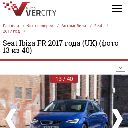
Главная
Фотогалереи
Автомобили
Seat
2017 год
ФОТОГАЛЕРЕИ
АВТОМОБИЛИ
ДЕВУШКИ
Seat Ibiza FR 2017 года (UK) (фото
13 из 40)
АВТОСАЛОНЫ
ФОРМУЛА-1
АВТОМОБИЛИ
ПОСЛЕДНИЕ ДОБАВЛЕНИЯ
13 / 40