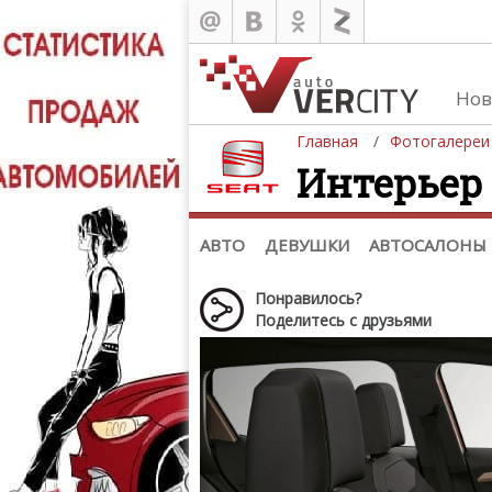
Нов
Главная
Фотогалереи
Интерьер S
Автомобили
Д
Последние добавления
Де
(+1102)
Де
Список марок
АВТО
ДЕВУШКИ
АВТОСАЛОНЫ
Понравилось?
Поделитесь с друзьями