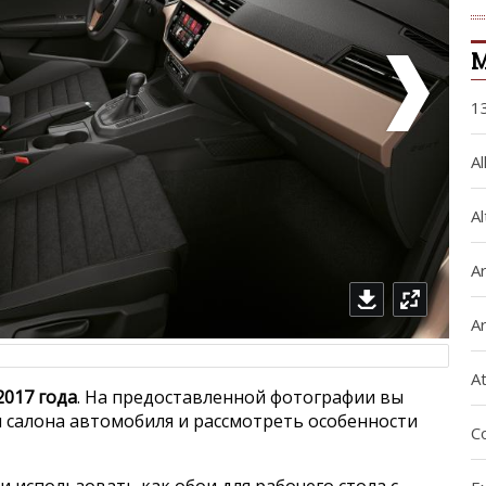
М
1
A
Al
A
A
A
 2017 года
. На предоставленной фотографии вы
 салона автомобиля и рассмотреть особенности
C
и использовать как обои для рабочего стола с