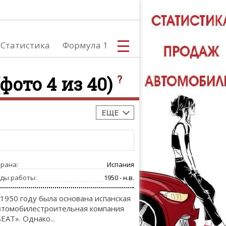
Статистика
Формула 1
(фото 4 из 40)
?
ЕЩЕ
С
трана:
Испания
А
оды работы:
1950 - н.в.
 1950 году была основана испанская
втомобилестроительная компания
SEAT». Однако...
ТЮНИНГ АВ