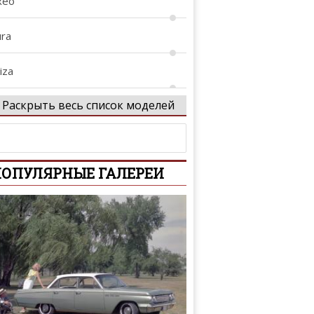
xeo
ura
iza
Раскрыть весь список моделей
iza Cupra
eon
ОПУЛЯРНЫЕ ГАЛЕРЕИ
eon Cupra
alaga
i
onda