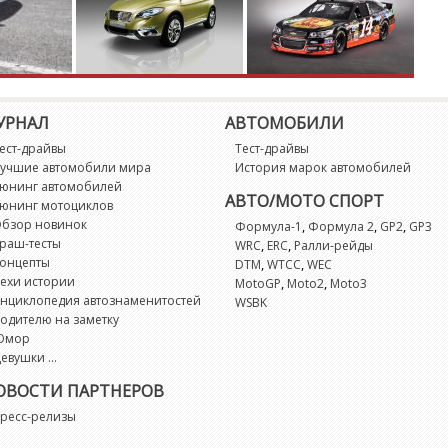
УРНАЛ
АВТОМОБИЛИ
ест-драйвы
Тест-драйвы
учшие автомобили мира
История марок автомобилей
юнинг автомобилей
АВТО/МОТО СПОРТ
юнинг мотоциклов
бзор новинок
,
,
,
Формула-1
Формула 2
GP2
GP3
раш-тесты
,
,
WRC
ERC
Ралли-рейды
онцепты
,
,
DTM
WTCC
WEC
ехи истории
,
,
MotoGP
Moto2
Moto3
нциклопедия автознаменитостей
WSBK
одителю на заметку
Юмор
евушки ...
ОВОСТИ ПАРТНЕРОВ
ресс-релизы