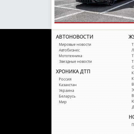
АВТОНОВОСТИ
Ж
Мировые новости
Т
Автобизнес
Л
Мототехника
Т
Звездные новости
Т
О
ХРОНИКА ДТП
К
К
Россия
В
Казахстан
Э
Украина
В
Беларусь
Мир
Д
Н
П