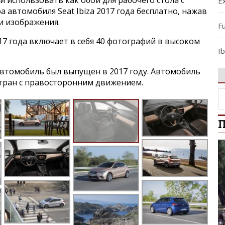
E
 автомобиля Seat Ibiza 2017 года бесплатно, нажав
и изображения.
F
017 года включает в себя 40 фотографий в высоком
Ib
втомобиль был выпущен в 2017 году. Автомобиль
Ib
стран с правосторонним движением.
L
П
L
M
Mi
R