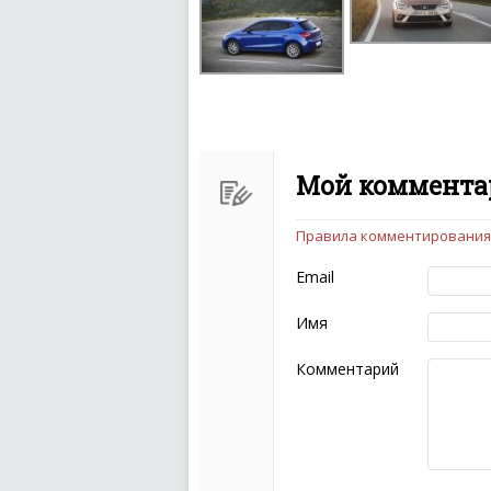
Мой комментар
Правила комментирования
Чтобы ваш комментарий бы
следующих правил:
Email
Комментарий не мож
эмоциональных выск
Имя
Не стоит отклонятьс
Пожалуйста, не испо
Комментарий
также призывы к нас
межнациональной и 
кстати очень славны
Не пишите транслито
Не копируйте реценз
Не размещайте рекл