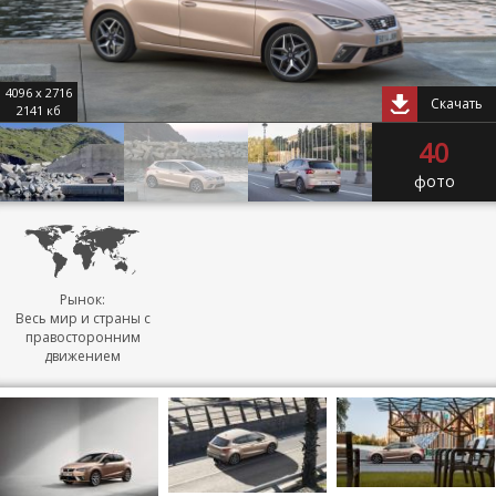
4096 x 2716
Скачать
2141 кб
40
фото
Рынок:
Весь мир и страны с
правосторонним
движением