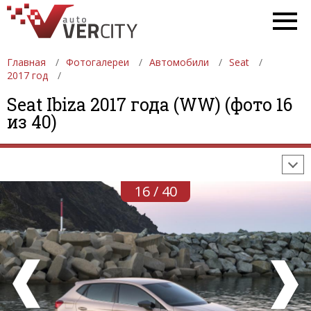
Главная
Фотогалереи
Автомобили
Seat
2017 год
ФОТОГАЛЕРЕИ
АВТОМОБИЛИ
ДЕВУШКИ
Seat Ibiza 2017 года (WW) (фото 16
из 40)
АВТОСАЛОНЫ
ФОРМУЛА-1
АВТОМОБИЛИ
ПОСЛЕДНИЕ ДОБАВЛЕНИЯ
16 / 40