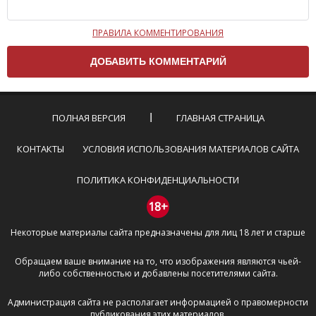
ПРАВИЛА КОММЕНТИРОВАНИЯ
Чтобы ваш комментарий был опубликован на сайте,
вам нужно придерживаться следующих правил:
Комментарий не может быть слишком
короткой — избегайте односложных и чисто
эмоциональных высказываний.
ПОЛНАЯ ВЕРСИЯ
ГЛАВНАЯ СТРАНИЦА
Не стоит отклоняться от предмета обсуждения.
Пожалуйста, не используйте в комментарие
КОНТАКТЫ
УСЛОВИЯ ИСПОЛЬЗОВАНИЯ МАТЕРИАЛОВ САЙТА
оскорбления и нецензурную лексику, а также
призывы к насилию и высказывания,
ПОЛИТИКА КОНФИДЕНЦИАЛЬНОСТИ
направленные на разжигание расовой,
межнациональной и религиозной розни —
18+
пожалейте наших модераторов, они кстати
Некоторые материалы сайта предназначены для лиц 18 лет и старше
очень славные ребята, поверьте.
Не пишите транслитом или только заглавными
Обращаем ваше внимание на то, что изображения являются чьей-
буквами.
либо собственностью и добавлены посетителями сайта.
Не копируйте рецензии с других сайтов, нам
важно именно ваше мнение.
Администрация сайта не располагает информацией о правомерности
Не размещайте рекламу!
публикования этих материалов.