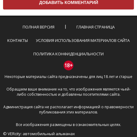
Комментарий не может быть слишком
короткой — избегайте односложных и чисто
эмоциональных высказываний.
ПОЛНАЯ ВЕРСИЯ
ГЛАВНАЯ СТРАНИЦА
Не стоит отклоняться от предмета обсуждения.
Пожалуйста, не используйте в комментарие
КОНТАКТЫ
УСЛОВИЯ ИСПОЛЬЗОВАНИЯ МАТЕРИАЛОВ САЙТА
оскорбления и нецензурную лексику, а также
призывы к насилию и высказывания,
ПОЛИТИКА КОНФИДЕНЦИАЛЬНОСТИ
направленные на разжигание расовой,
межнациональной и религиозной розни —
18+
пожалейте наших модераторов, они кстати
Некоторые материалы сайта предназначены для лиц 18 лет и старше
очень славные ребята, поверьте.
Не пишите транслитом или только заглавными
Обращаем ваше внимание на то, что изображения являются чьей-
буквами.
либо собственностью и добавлены посетителями сайта.
Не копируйте рецензии с других сайтов, нам
важно именно ваше мнение.
Администрация сайта не располагает информацией о правомерности
Не размещайте рекламу!
публикования этих материалов.
И запаситесь терпением, все комментарии
Все изображения размещены в ознакомительных целях.
публикуются только после модерации, поэтому ваш
© VERcity: автомобильный альманах