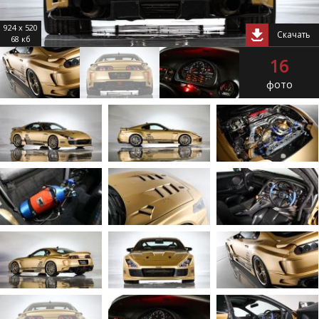
924 x 520
Скачать
68 кб
16
фото