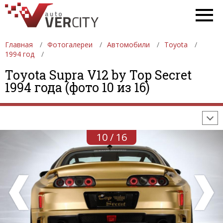
Главная
Фотогалереи
Автомобили
Toyota
1994 год
ФОТОГАЛЕРЕИ
АВТОМОБИЛИ
ДЕВУШКИ
Toyota Supra V12 by Top Secret
1994 года (фото 10 из 16)
АВТОСАЛОНЫ
ФОРМУЛА-1
АВТОМОБИЛИ
ПОСЛЕДНИЕ ДОБАВЛЕНИЯ
10 / 16