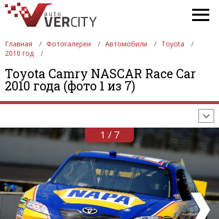
Главная
Фотогалереи
Автомобили
Toyota
2010 год
ФОТОГАЛЕРЕИ
АВТОМОБИЛИ
ДЕВУШКИ
Toyota Camry NASCAR Race Car
2010 года (фото 1 из 7)
АВТОСАЛОНЫ
ФОРМУЛА-1
АВТОМОБИЛИ
ПОСЛЕДНИЕ ДОБАВЛЕНИЯ
1 / 7