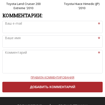
Toyota Land Cruiser 200
Toyota Hiace Himedic (JP)
Extreme '2010
'2010
КОММЕНТАРИИ:
Ваш e-mail
Ваше имя
Комментарий
ПРАВИЛА КОММЕНТИРОВАНИЯ
Чтобы ваш комментарий был опубликован на сайте,
вам нужно придерживаться следующих правил:
Комментарий не может быть слишком
короткой — избегайте односложных и чисто
эмоциональных высказываний.