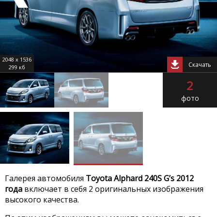
2048 x 1536
Скачать
299 кб
2
фото
Галерея автомобиля
Toyota Alphard 240S G’s 2012
года
включает в себя 2 оригинальных изображения
высокого качества.