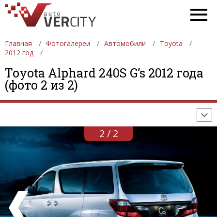
Главная
Фотогалереи
Автомобили
Toyota
2012 год
ФОТОГАЛЕРЕИ
АВТОМОБИЛИ
ДЕВУШКИ
Toyota Alphard 240S G’s 2012 года
(фото 2 из 2)
АВТОСАЛОНЫ
ФОРМУЛА-1
АВТОМОБИЛИ
ПОСЛЕДНИЕ ДОБАВЛЕНИЯ
2 / 2