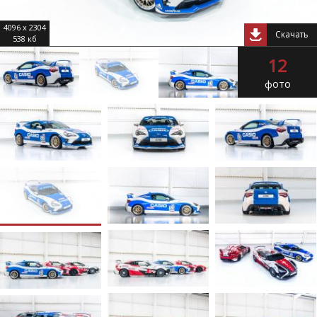
4096 x 2304
Скачать
538 кб
12
фото