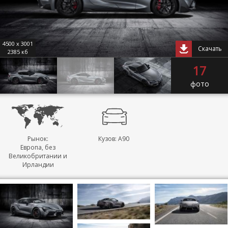
4500 x 3001
Скачать
2385 кб
17
фото
Рынок:
Кузов: A90
Европа, без
Великобритании и
Ирландии