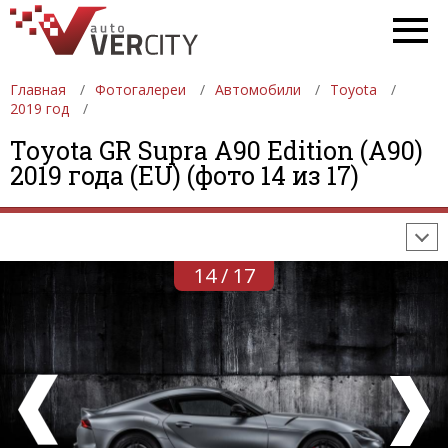
Главная
Фотогалереи
Автомобили
Toyota
2019 год
ФОТОГАЛЕРЕИ
АВТОМОБИЛИ
ДЕВУШКИ
Toyota GR Supra A90 Edition (A90)
2019 года (EU) (фото 14 из 17)
АВТОСАЛОНЫ
ФОРМУЛА-1
АВТОМОБИЛИ
ПОСЛЕДНИЕ ДОБАВЛЕНИЯ
14 / 17