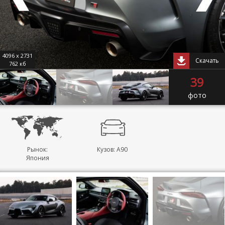
4096 x 2731
Скачать
762 кб
39
фото
Рынок:
Кузов: A90
Япония