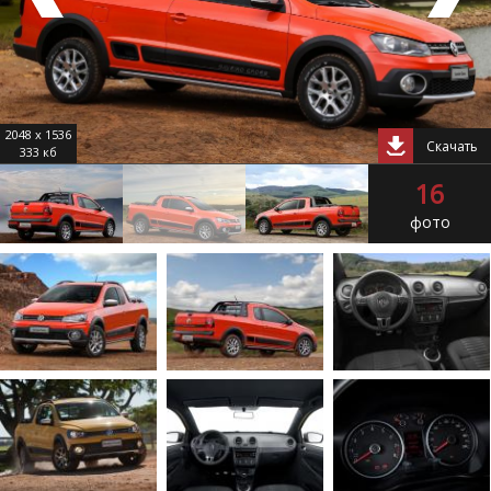
2048 x 1536
Скачать
333 кб
16
фото