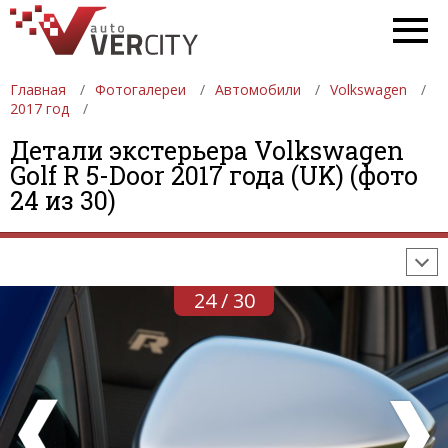
Главная
Фотогалереи
Автомобили
Volkswagen
2017 год
Детали экстерьера Volkswagen
ФОТОГАЛЕРЕИ
АВТОМОБИЛИ
ДЕВУШКИ
Golf R 5-Door 2017 года (UK) (фото
24 из 30)
АВТОСАЛОНЫ
ФОРМУЛА-1
АВТОМОБИЛИ
ПОСЛЕДНИЕ ДОБАВЛЕНИЯ
24 / 30