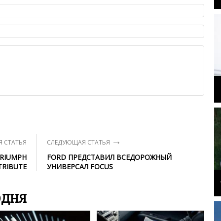
ет быть слишком короткой — избегайте односложных и чисто
азываний.
я от предмета обсуждения.
льзуйте в комментарие оскорбления и нецензурную лексику, а
илию и высказывания, направленные на разжигание расовой,
религиозной розни — пожалейте наших модераторов, они
е ребята, поверьте.
м или только заглавными буквами.
ии с других сайтов, нам важно именно ваше мнение.
аму!
се комментарии публикуются только после модерации, поэтому
я на сайте с некоторым опозданием.
→
 СТАТЬЯ
СЛЕДУЮЩАЯ СТАТЬЯ
TRIUMPH
FORD ПРЕДСТАВИЛ ВСЕДОРОЖНЫЙ
TRIBUTE
УНИВЕРСАЛ FOCUS
ОДНЯ