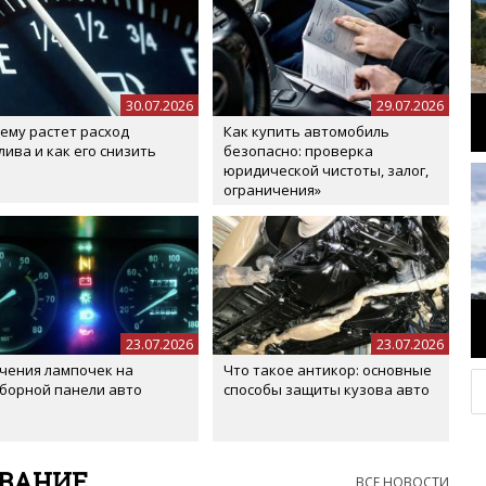
30.07.2026
29.07.2026
ему растет расход
Как купить автомобиль
лива и как его снизить
безопасно: проверка
юридической чистоты, залог,
ограничения»
23.07.2026
23.07.2026
чения лампочек на
Что такое антикор: основные
борной панели авто
способы защиты кузова авто
ОВАНИЕ
ВСЕ НОВОСТИ