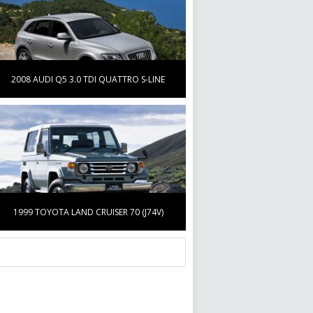
2008 AUDI Q5 3.0 TDI QUATTRO S-LINE
1999 TOYOTA LAND CRUISER 70 (J74V)