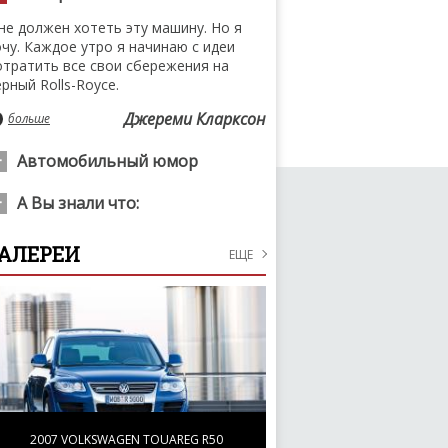
 не должен хотеть эту машину. Но я
очу. Каждое утро я начинаю с идеи
отратить все свои сбережения на
рный Rolls-Royce.
Джереми Кларксон
больше
Автомобильный юмор
деньте на голову колготки. ноги
А Вы знали что:
олготок повяжите на веревки для
елья. медленно перемещайтесь в
одель Ferrari Dino 246, получившая
АЛЕРЕИ
анной. ВЫ - ТРОЛЛЕЙБУС
ЕЩЕ
азвание в честь сына конструктора
льфредино, завоевала победу в Гран-
больше
ри Италии в 1960 году. Это было
оследнее заметное достижение
ереднемоторной машины.
больше
2007 VOLKSWAGEN TOUAREG R50