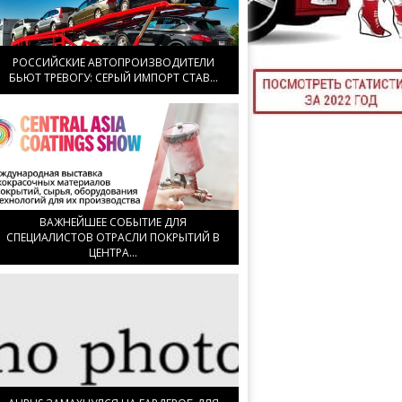
ТЮНИНГ М
РОССИЙСКИЕ АВТОПРОИЗВОДИТЕЛИ
БЬЮТ ТРЕВОГУ: СЕРЫЙ ИМПОРТ СТАВ...
КАЛ
ДЕВУШКИ И А
ВАЖНЕЙШЕЕ СОБЫТИЕ ДЛЯ
СПЕЦИАЛИСТОВ ОТРАСЛИ ПОКРЫТИЙ В
ЦЕНТРА...