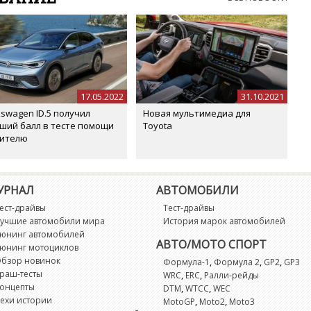
17.05.2022
31.10.2021
kswagen ID.5 получил
Новая мультимедиа для
ший балл в тесте помощи
Toyota
ителю
УРНАЛ
АВТОМОБИЛИ
ест-драйвы
Тест-драйвы
учшие автомобили мира
История марок автомобилей
юнинг автомобилей
АВТО/МОТО СПОРТ
юнинг мотоциклов
бзор новинок
,
,
,
Формула-1
Формула 2
GP2
GP3
раш-тесты
,
,
WRC
ERC
Ралли-рейды
онцепты
,
,
DTM
WTCC
WEC
ехи истории
,
,
MotoGP
Moto2
Moto3