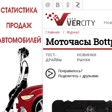
Обзоры
Тест-драйвы
Нов
Новинки рынка
Главная
Журнал
Краш-тесты
Моточасы Bott
Суперкары
Концепт-кары и прототипы
ТЕСТ-
НОВИНКИ
Обзоры мото экипировки
ДРАЙВЫ
РЫНКА
Понравилось?
Поделитесь с друзьями