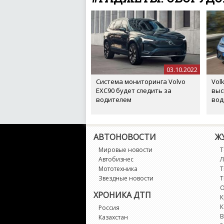
03.10.2022
Система мониторинга Volvo
Vol
EXC90 будет следить за
выс
водителем
вод
АВТОНОВОСТИ
Ж
Мировые новости
Т
Автобизнес
Л
Мототехника
Т
Звездные новости
Т
О
ХРОНИКА ДТП
К
К
Россия
В
Казахстан