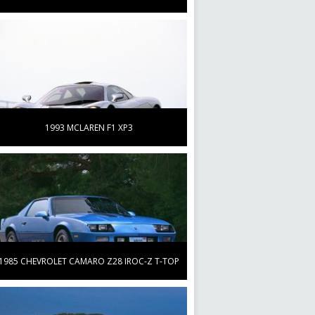
1993 MCLAREN F1 XP3
1985 CHEVROLET CAMARO Z28 IROC-Z T-TOP