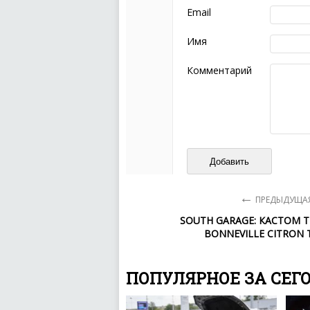
следующих правил:
Email
Комментарий не мож
эмоциональных выск
Имя
Не стоит отклонятьс
Пожалуйста, не испо
Комментарий
также призывы к нас
межнациональной и 
кстати очень славны
Не пишите транслито
Не копируйте реценз
Не размещайте рекл
И запаситесь терпением, в
ваш отзыв может появитьс
←
ПРЕДЫДУЩАЯ
SOUTH GARAGE: КАСТОМ 
BONNEVILLE CITRON 
ПОПУЛЯРНОЕ ЗА СЕГ