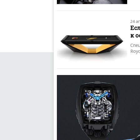
24 а
Есл
к о
Спец
Royc