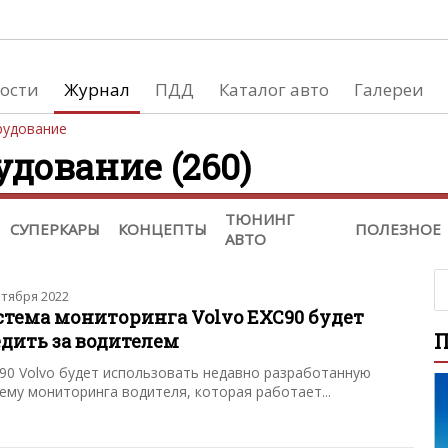
Тюнинг
Полезное водителям
ости
Тюнинг автомобилей
Журнал
ПДД
Водителю на заметку
Каталог авто
Галереи
Тюнинг мотоциклов
Времена года
рудование
История
Ремонт / диагностика автомобиля
удование (260)
Проблемы на дороге (ДТП) / эваку
Вехи истории
Гаджеты. Оборудование
Автознаменитости
ТЮНИНГ
СУПЕРКАРЫ
КОНЦЕПТЫ
ПОЛЕЗНОЕ
Советы при покупке / продаже
АВТО
ктября 2022
стема мониторинга Volvo EXC90 будет
едить за водителем
90 Volvo будет использовать недавно разработанную
ему мониторинга водителя, которая работает...