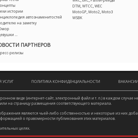
,
,
WRC
ERC
Ралли-рейды
онцепты
,
,
DTM
WTCC
WEC
ехи истории
,
,
MotoGP
Moto2
Moto3
нциклопедия автознаменитостей
WSBK
одителю на заметку
Юмор
евушки ...
ОВОСТИ ПАРТНЕРОВ
ресс-релизы
 УСЛУГ
ПОЛИТИКА КОНФИДЕНЦИАЛЬНОСТИ
ВАКАНСИ
онном виде (интернет-сайт, электронный файл и т. п.) в каждом случа
 или на страницу размещения соответствующего материала.
ображения являются чьей-либо собственностью и некоторые из них доба
нформацией о правомерности публикования этих материалов.
ительных целях.