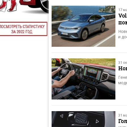
17 м
Vol
по
Нове
и до
31 о
Но
Гене
моде
31 м
Го