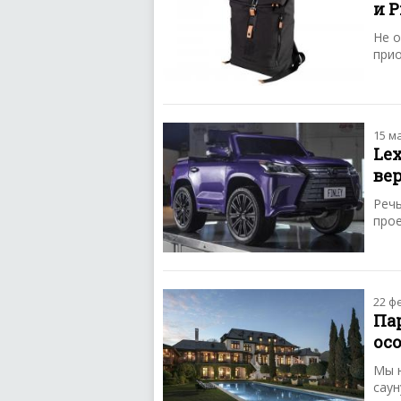
и P
Не 
прио
15 м
Le
ве
Речь
прое
22 ф
Па
осо
Мы н
саун