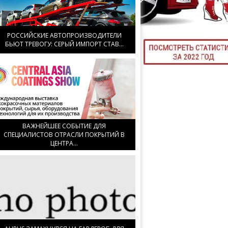
ТЮНИНГ М
РОССИЙСКИЕ АВТОПРОИЗВОДИТЕЛИ
БЬЮТ ТРЕВОГУ: СЕРЫЙ ИМПОРТ СТАВ...
КАЛ
ДЕВУШКИ И А
ВАЖНЕЙШЕЕ СОБЫТИЕ ДЛЯ
СПЕЦИАЛИСТОВ ОТРАСЛИ ПОКРЫТИЙ В
ЦЕНТРА...