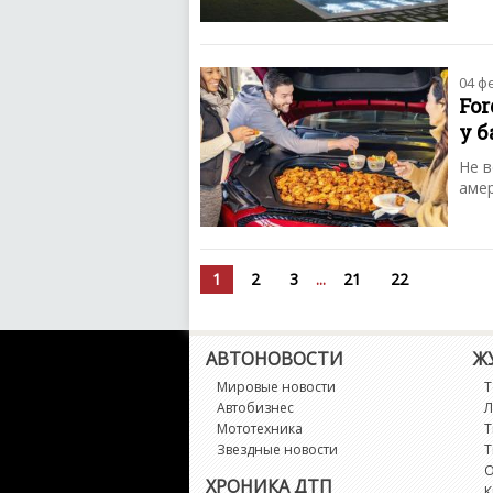
04 ф
Fo
у 
Не в
амер
1
2
3
...
21
22
АВТОНОВОСТИ
Ж
Мировые новости
Т
Автобизнес
Л
Мототехника
Т
Звездные новости
Т
О
ХРОНИКА ДТП
К