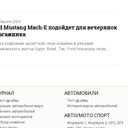
евраля 2020
rd Mustang Mach-E подойдет для вечеринок
багажника
се компании засветили свои новинки в рекламе
иканского матча Super Bowl. Так, Ford показала свою...
УРНАЛ
АВТОМОБИЛИ
ест-драйвы
Тест-драйвы
учшие автомобили мира
История марок автомобилей
юнинг автомобилей
АВТО/МОТО СПОРТ
юнинг мотоциклов
бзор новинок
,
,
,
Формула-1
Формула 2
GP2
GP3
раш-тесты