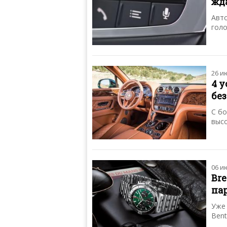
жд
Авт
голо
26 и
4 
бе
С бо
высо
06 и
Bre
па
Уже 
Bent