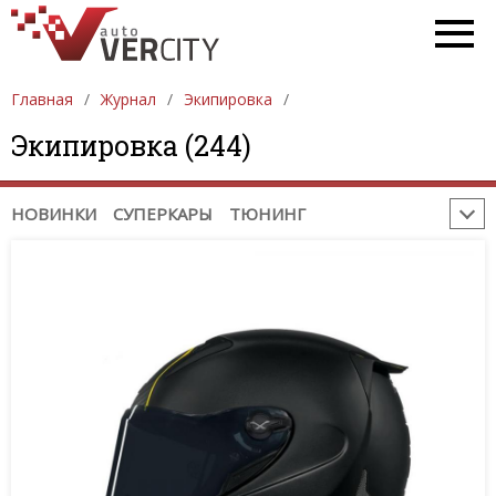
РЕМОНТ / ДИАГНОСТИКА
ПРОБЛЕМЫ НА ДОРОГЕ
ГАДЖЕТЫ. ОБОРУДОВАНИЕ
Главная
Журнал
Экипировка
СОВЕТЫ ПРИ ПОКУПКЕ / ПРОДАЖЕ
Экипировка (244)
НЕОБЫЧНЫЕ МЕСТА
СОБЫТИЯ
ЮМОР
РЕКЛАМА
НОВИНКИ
СУПЕРКАРЫ
ТЮНИНГ