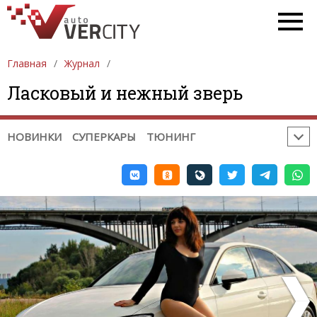
РЕМОНТ / ДИАГНОСТИКА
ПРОБЛЕМЫ НА ДОРОГЕ
ГАДЖЕТЫ. ОБОРУДОВАНИЕ
Главная
Журнал
СОВЕТЫ ПРИ ПОКУПКЕ / ПРОДАЖЕ
Ласковый и нежный зверь
НЕОБЫЧНЫЕ МЕСТА
СОБЫТИЯ
ЮМОР
РЕКЛАМА
НОВИНКИ
СУПЕРКАРЫ
ТЮНИНГ