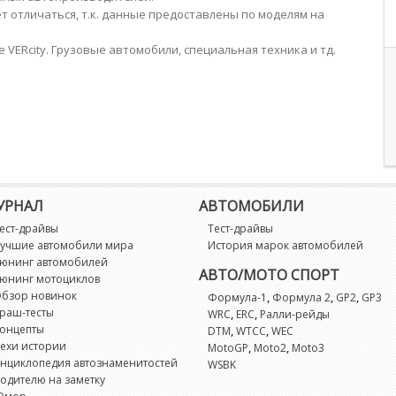
 отличаться, т.к. данные предоставлены по моделям на
е VERcity. Грузовые автомобили, специальная техника и тд.
УРНАЛ
АВТОМОБИЛИ
ест-драйвы
Тест-драйвы
учшие автомобили мира
История марок автомобилей
юнинг автомобилей
АВТО/МОТО СПОРТ
юнинг мотоциклов
бзор новинок
,
,
,
Формула-1
Формула 2
GP2
GP3
раш-тесты
,
,
WRC
ERC
Ралли-рейды
онцепты
,
,
DTM
WTCC
WEC
ехи истории
,
,
MotoGP
Moto2
Moto3
нциклопедия автознаменитостей
WSBK
одителю на заметку