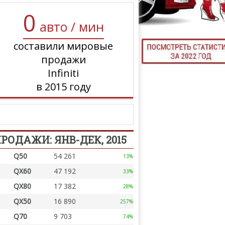
0
ТЮНИНГ М
авто / мин
составили мировые
продажи
КАЛ
Infiniti
ДЕВУШКИ И А
в 2015 году
РОДАЖИ: ЯНВ-ДЕК, 2015
Q50
54 261
13%
QX60
47 192
33%
QX80
17 382
28%
QX50
16 890
257%
Q70
9 703
74%