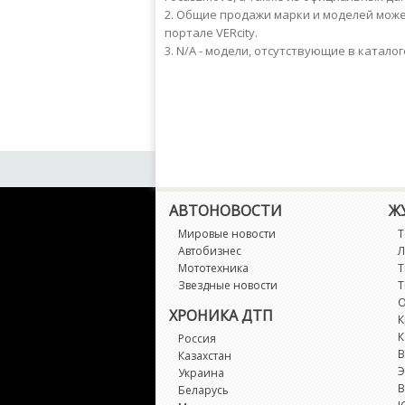
Общие продажи марки и моделей может
портале VERcity.
N/A - модели, отсутствующие в каталог
АВТОНОВОСТИ
Ж
Мировые новости
Т
Автобизнес
Л
Мототехника
Т
Звездные новости
Т
О
ХРОНИКА ДТП
К
К
Россия
В
Казахстан
Э
Украина
В
Беларусь