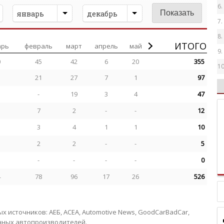
6.
январь
декабрь
7.
8.
ИТОГО
арь
февраль
март
апрель
май
9.
0
45
42
6
20
355
10
21
27
7
1
97
11
-
19
3
4
47
12
7
2
-
-
12
13
3
4
1
1
10
2
2
-
-
5
-
-
-
-
0
4
78
96
17
26
526
источников: АЕБ, АСЕА, Automotive News, GoodCarBadCar,
анных автопроизводителей.