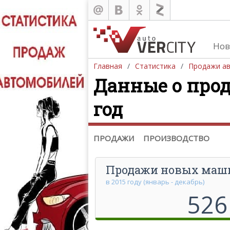
Нов
Главная
Статистика
Продажи а
Данные о прода
Продажа автомобилей
год
Европа
Азия
Северная Америка
ПРОДАЖИ
ПРОИЗВОДСТВО
Продажи новых маш
в 2015 году (январь - декабрь)
526