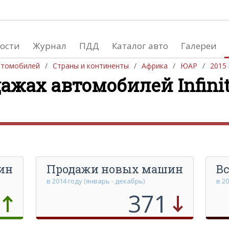
ости
Журнал
ПДД
Каталог авто
Галереи
втомобилей
Страны и континенты
Африка
ЮАР
2015 
жах автомобилей Infiniti
Производство автом
Южная Америка
Европа
Африка
Азия
Австралия и Океания
Северная Америка
ин
Продажи новых машин
Вс
в 2014 году (январь - декабрь)
в 2
371