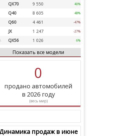
QX70
9 550
40%
Q40
8 605
48%
Q60
4 461
-47%
JX
1 247
-27%
QX56
1 026
.
6%
FX
664
.
-13%
Показать все модели
EX
372
.
5%
0
M
19
.
-80%
продано автомобилей
в 2026 году
(весь мир)
Динамика продаж в июне