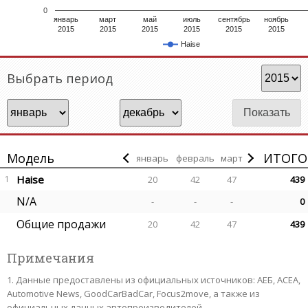
0
январь
март
май
июль
сентябрь
ноябрь
2015
2015
2015
2015
2015
2015
Haise
Выбрать период
Модель
ИТОГО
январь
февраль
март
Haise
1
20
42
47
439
N/A
-
-
-
0
Общие продажи
20
42
47
439
Примечания
Данные предоставлены из официальных источников: АЕБ, АСЕА,
Automotive News, GoodCarBadCar, Focus2move, а также из
официальных данных автопроизводителей.