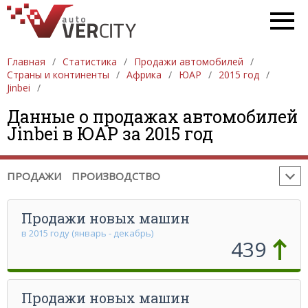
ПРОДАЖА АВТОМОБИЛЕЙ
ЕВРОПА
Главная
Статистика
Продажи автомобилей
АЗИЯ
СЕВЕРНАЯ АМЕРИКА
ЮЖНАЯ АМЕРИКА
Страны и континенты
Африка
ЮАР
2015 год
Jinbei
АФРИКА
АВСТРАЛИЯ И ОКЕАНИЯ
Данные о продажах автомобилей
ПРОИЗВОДСТВО АВТОМОБИЛЕЙ
ЕВРОПА
Jinbei в ЮАР за 2015 год
АЗИЯ
СЕВЕРНАЯ АМЕРИКА
ЮЖНАЯ АМЕРИКА
АФРИКА
АВСТРАЛИЯ И ОКЕАНИЯ
ПРОДАЖИ
ПРОИЗВОДСТВО
Продажи новых машин
в 2015 году (январь - декабрь)
439
Продажи новых машин