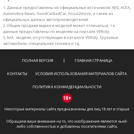
Данные предоставлены из официальных источников: АЕБ, АСЕА,
Automotive News, GoodCarBadCar, Focus2move, а также из
официальных данных автопроизводителей.
Общие продажи марки и моделей может отличаться, т.к.
данные предоставлены по моделям на портале VERcity.
N/A - модели, отсутствующие в каталоге VERcity. Грузовые
автомобили, специальная техника и тд.
ПОЛНАЯ ВЕРСИЯ
ГЛАВНАЯ СТРАНИЦА
КОНТАКТЫ
УСЛОВИЯ ИСПОЛЬЗОВАНИЯ МАТЕРИАЛОВ САЙТА
ПОЛИТИКА КОНФИДЕНЦИАЛЬНОСТИ
18+
Некоторые материалы сайта предназначены для лиц 18 лет и старше
Обращаем ваше внимание на то, что изображения являются чьей-
либо собственностью и добавлены посетителями сайта.