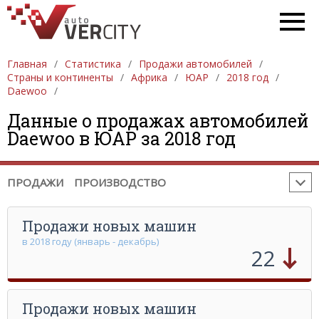
ПРОДАЖА АВТОМОБИЛЕЙ
ЕВРОПА
Главная
Статистика
Продажи автомобилей
АЗИЯ
СЕВЕРНАЯ АМЕРИКА
ЮЖНАЯ АМЕРИКА
Страны и континенты
Африка
ЮАР
2018 год
Daewoo
АФРИКА
АВСТРАЛИЯ И ОКЕАНИЯ
Данные о продажах автомобилей
ПРОИЗВОДСТВО АВТОМОБИЛЕЙ
ЕВРОПА
Daewoo в ЮАР за 2018 год
АЗИЯ
СЕВЕРНАЯ АМЕРИКА
ЮЖНАЯ АМЕРИКА
АФРИКА
АВСТРАЛИЯ И ОКЕАНИЯ
ПРОДАЖИ
ПРОИЗВОДСТВО
Продажи новых машин
в 2018 году (январь - декабрь)
22
Продажи новых машин