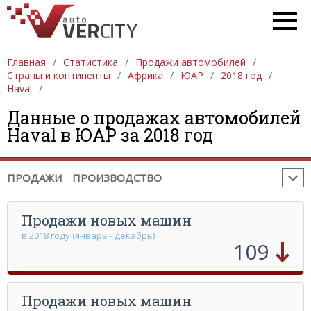
ПРОДАЖА АВТОМОБИЛЕЙ
ЕВРОПА
Главная
Статистика
Продажи автомобилей
АЗИЯ
СЕВЕРНАЯ АМЕРИКА
ЮЖНАЯ АМЕРИКА
Страны и континенты
Африка
ЮАР
2018 год
Haval
АФРИКА
АВСТРАЛИЯ И ОКЕАНИЯ
Данные о продажах автомобилей
ПРОИЗВОДСТВО АВТОМОБИЛЕЙ
ЕВРОПА
Haval в ЮАР за 2018 год
АЗИЯ
СЕВЕРНАЯ АМЕРИКА
ЮЖНАЯ АМЕРИКА
АФРИКА
АВСТРАЛИЯ И ОКЕАНИЯ
ПРОДАЖИ
ПРОИЗВОДСТВО
Продажи новых машин
в 2018 году (январь - декабрь)
109
Продажи новых машин