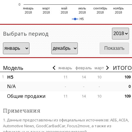
0
январь
март
май
июль
сентябрь
ноябрь
2018
2018
2018
2018
2018
2018
H5
Выбрать период
Модель
ИТОГО
январь
февраль
март
H5
1
11
14
10
109
N/A
-
-
-
0
Общие продажи
11
14
10
109
Примечания
Данные предоставлены из официальных источников: АЕБ, АСЕА,
Automotive News, GoodCarBadCar, Focus2move, а также из
официальных данных автопроизводителей.