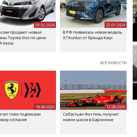
05.02.2024
25.01.2024
оссии продают новые
В РФ появилась новая модель
аны Toyota Vios по цене
X7 Kunlun от бренда Kaiyi
A Vesta
ВСЕ НОВОСТИ
18.08.2020
12.08.2020
errari тоже подписали
Себастьян Феттель получит
овор согласия
новое шасси в Барселоне