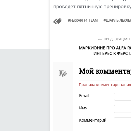
проведёт пятничную тренировку 
FERRARI F1 TEAM
ШАРЛЬ ЛЕКЛЕ
←
ПРЕДЫДУЩАЯ 
МАРКИОННЕ ПРО ALFA 
ИНТЕРЕС К ФЕРС
Мой коммента
Правила комментирования
Чтобы ваш комментарий бы
следующих правил:
Email
Комментарий не мож
эмоциональных выск
Имя
Не стоит отклонятьс
Пожалуйста, не испо
Комментарий
также призывы к нас
межнациональной и 