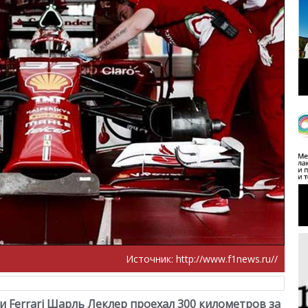
Источник:
http://www.f1news.ru//
 Ferrari Шарль Леклер проехал 300 километров за