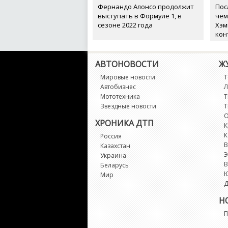
Фернандо Алонсо продолжит
Пос
выступать в Формуле 1, в
чем
сезоне 2022 года
Хэм
кон
АВТОНОВОСТИ
Ж
Мировые новости
Т
Автобизнес
Л
Мототехника
Т
Звездные новости
Т
О
ХРОНИКА ДТП
К
К
Россия
В
Казахстан
Э
Украина
В
Беларусь
Мир
Д
Н
П