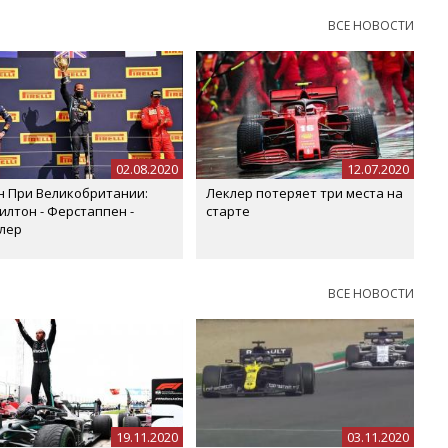
ВСЕ НОВОСТИ
02.08.2020
12.07.2020
н При Великобритании:
Леклер потеряет три места на
илтон - Ферстаппен -
старте
лер
ВСЕ НОВОСТИ
19.11.2020
03.11.2020