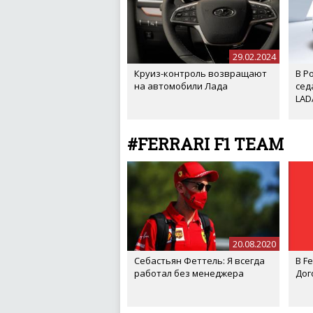
29.02.2024
Круиз-контроль возвращают
В Р
на автомобили Лада
сед
LAD
#FERRARI F1 TEAM
20.08.2020
Себастьян Феттель: Я всегда
В F
работал без менеджера
Дог