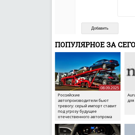
кстати очень славны
Не пишите транслито
Не копируйте реценз
Не размещайте рекл
И запаситесь терпением, в
ваш отзыв может появитьс
ПОПУЛЯРНОЕ ЗА СЕГ
08.09.2025
Российские
Aur
автопроизводители бьют
для
тревогу: серый импорт ставит
под угрозу будущее
отечественного автопрома