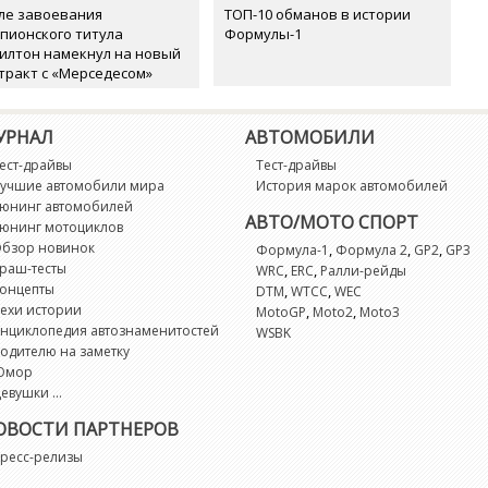
ле завоевания
ТОП-10 обманов в истории
пионского титула
Формулы-1
илтон намекнул на новый
тракт с «Мерседесом»
УРНАЛ
АВТОМОБИЛИ
ест-драйвы
Тест-драйвы
учшие автомобили мира
История марок автомобилей
юнинг автомобилей
АВТО/МОТО СПОРТ
юнинг мотоциклов
бзор новинок
,
,
,
Формула-1
Формула 2
GP2
GP3
раш-тесты
,
,
WRC
ERC
Ралли-рейды
онцепты
,
,
DTM
WTCC
WEC
ехи истории
,
,
MotoGP
Moto2
Moto3
нциклопедия автознаменитостей
WSBK
одителю на заметку
Юмор
евушки ...
ОВОСТИ ПАРТНЕРОВ
ресс-релизы