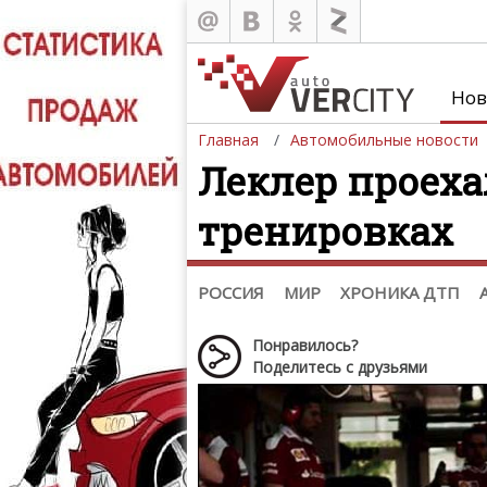
Новости
Россия
Казахстан
,
Нов
Украина
Беларусь
,
Азербайджан
Главная
Автомобильные новости
Мировые новости
Леклер проеха
Автобизнес
Мототехника
,
тренировках
Шпионские фото
Звездные новости
Тизеры. Рисунки. Скетчи
РОССИЯ
МИР
ХРОНИКА ДТП
Понравилось?
Поделитесь с друзьями