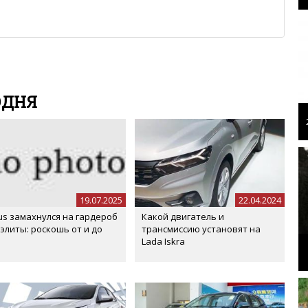
е ребята, поверьте.
м или только заглавными буквами.
ии с других сайтов, нам важно именно ваше мнение.
аму!
се комментарии публикуются только после модерации, поэтому
я на сайте с некоторым опозданием.
ОДНЯ
19.07.2025
22.04.2024
us замахнулся на гардероб
Какой двигатель и
 элиты: роскошь от и до
трансмиссию установят на
Lada Iskra