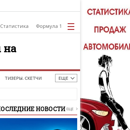
тоспорт
Все новости
toGP
Moto2
Moto3
,
,
Статистика
Формула 1
BK
Tourist Trophy
,
токросс
 на
С
ТИЗЕРЫ. СКЕТЧИ
ЕЩЕ
А
ПОСЛЕДНИЕ НОВОСТИ
ЕЩЕ
ТЮНИНГ АВ