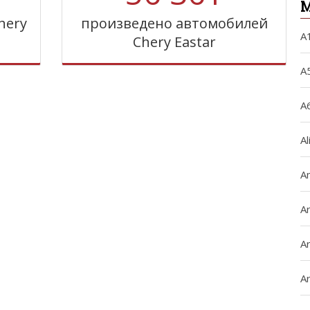
М
hery
произведено автомобилей
A
Chery Eastar
A
A
Al
A
Ar
Ar
Ar