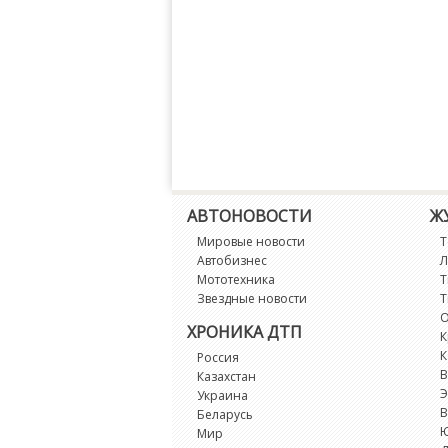
АВТОНОВОСТИ
Ж
Мировые новости
Т
Автобизнес
Л
Мототехника
Т
Звездные новости
Т
О
ХРОНИКА ДТП
К
К
Россия
В
Казахстан
Э
Украина
В
Беларусь
Мир