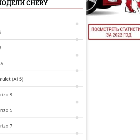
ОДЕЛИ CHERY
ТЮНИНГ М
1
5
КАЛ
6
ДЕВУШКИ И А
ia
mulet (A15)
rizo 3
rizo 5
rizo 7