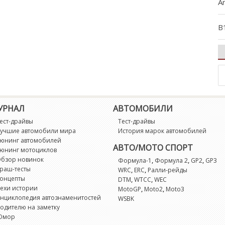
A
B
B
B
B
УРНАЛ
АВТОМОБИЛИ
ест-драйвы
Тест-драйвы
C
учшие автомобили мира
История марок автомобилей
юнинг автомобилей
АВТО/МОТО СПОРТ
юнинг мотоциклов
C
бзор новинок
,
,
,
Формула-1
Формула 2
GP2
GP3
раш-тесты
,
,
WRC
ERC
Ралли-рейды
C
онцепты
,
,
DTM
WTCC
WEC
ехи истории
,
,
MotoGP
Moto2
Moto3
нциклопедия автознаменитостей
WSBK
E
одителю на заметку
Юмор