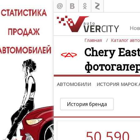
Каталог
Нов
Автомобили
Главная
Каталог авт
История марок автомобилей
Chery Eas
фотогале
АВТОМОБИЛИ
ИСТОРИЯ МАРОК
История бренда
50 590