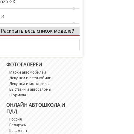
rrizo GX
13
Раскрыть весь список моделей
ig-D
onus (A13)
onus 3 (E3/A19)
ФОТОГАЛЕРЕИ
Марки автомобилей
eler
Девушки и автомобили
Девушки и мотоциклы
Выставки и автосалоны
owin
Формула 1
ОНЛАЙН АВТОШКОЛА И
rossEastar (B14)
ПДД
Россия
5
Беларусь
Казахстан