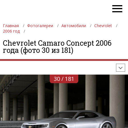
Главная
Фотогалереи
Автомобили
Chevrolet
2006 год
ФОТОГАЛЕРЕИ
АВТОМОБИЛИ
ДЕВУШКИ
Chevrolet Camaro Concept 2006
года (фото 30 из 181)
АВТОСАЛОНЫ
ФОРМУЛА-1
АВТОМОБИЛИ
ПОСЛЕДНИЕ ДОБАВЛЕНИЯ
30 / 181