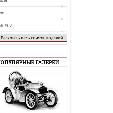
lazer
lt
olt EUV
Раскрыть весь список моделей
-10
amaro
ОПУЛЯРНЫЕ ГАЛЕРЕИ
aprice
aptiva
valier
lebrity