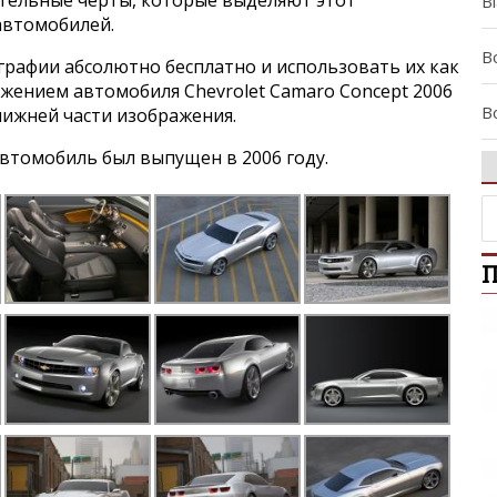
B
 автомобилей.
Bo
графии абсолютно бесплатно и использовать их как
ажением автомобиля Chevrolet Camaro Concept 2006
B
нижней части изображения.
втомобиль был выпущен в 2006 году.
C
C
П
C
C
Ca
Ce