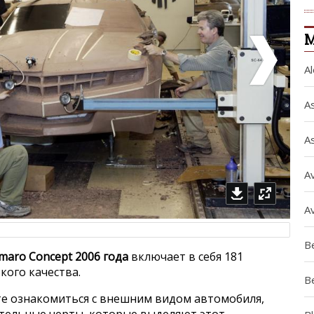
М
A
A
A
A
A
Be
amaro Concept 2006 года
включает в себя 181
ого качества.
B
е ознакомиться с внешним видом автомобиля,
ительные черты, которые выделяют этот