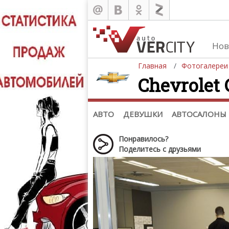
Нов
Главная
Фотогалереи
Chevrolet 
Автомобили
Д
Последние добавления
Де
(+1102)
Де
Список марок
АВТО
ДЕВУШКИ
АВТОСАЛОНЫ
Понравилось?
Поделитесь с друзьями