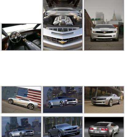
E
F
G
H
I
K
La
L
L