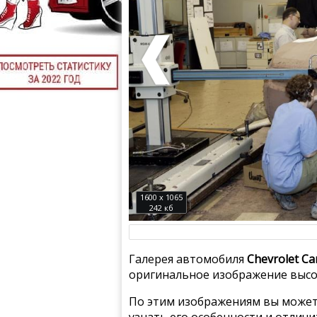
1600 x 1065
242 кб
Галерея автомобиля
Chevrolet C
оригинальное изображение высок
По этим изображениям вы может
узнать его особенности и отлич