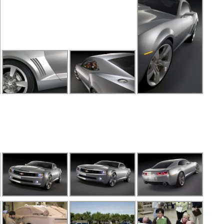
N
O
O
O
P
P
R
S
Sa