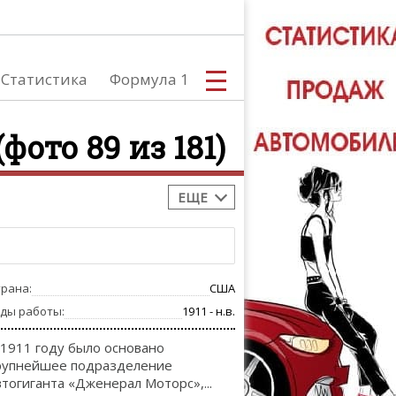
Статистика
Формула 1
фото 89 из 181)
ЕЩЕ
С
трана:
США
А
оды работы:
1911 - н.в.
 1911 году было основано
рупнейшее подразделение
втогиганта «Дженерал Моторс»,...
ТЮНИНГ АВ