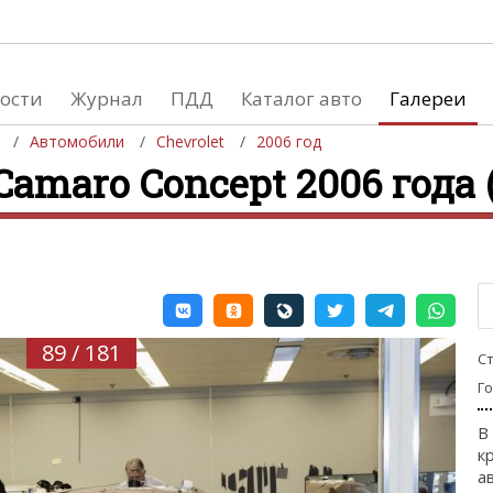
ости
Журнал
ПДД
Каталог авто
Галереи
Автомобили
Chevrolet
2006 год
Camaro Concept 2006 года (
евушки
Автосалоны
вушки и автомобили
Список мировых автосалонов
вушки и мото
89 / 181
С
Г
В
к
а