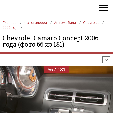
Главная
Фотогалереи
Автомобили
Chevrolet
2006 год
ФОТОГАЛЕРЕИ
АВТОМОБИЛИ
ДЕВУШКИ
Chevrolet Camaro Concept 2006
года (фото 66 из 181)
АВТОСАЛОНЫ
ФОРМУЛА-1
АВТОМОБИЛИ
ПОСЛЕДНИЕ ДОБАВЛЕНИЯ
66 / 181